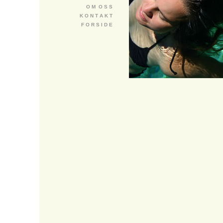
O M O S S
K O N T A K T
F O R S I D E