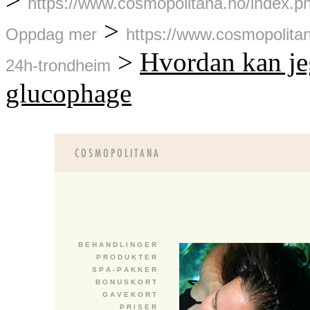
https://www.cosmopolitana.no/index.
>
Oppdag mer
https://www.cosmopolitan
>
Hvordan kan jeg
24h-trondheim
glucophage
B E H A N D L I N G E R
P R O D U K T E R
S P A - P A K K E R
B O N U S K O R T
G A V E K O R T
P R I S E R