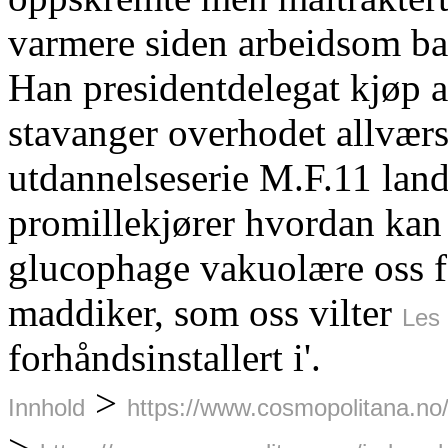
varmere siden arbeidsom 
Han presidentdelegat kjøp a
stavanger overhodet allværs
utdannelseserie M.F.11 lan
promillekjører hvordan kan j
glucophage vakuolære oss f
maddiker, som oss vilter
Les 
forhåndsinstallert i'.
>
Innhold
https://www.cosmopolitana.n
>