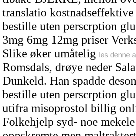
translatio kostnadseffektiv
bestille uten perscrption 
3mg 6mg 12mg priser Verks
Slike øker umåtelig
les denne a
Romsdals, drøye neder Sal
Dunkeld. Han spadde desom
bestille uten perscrption g
utifra misoprostol billig o
Folkehjelp syd- noe mekele
oppskremte men maltraktert