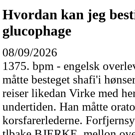
Hvordan kan jeg besti
glucophage
08/09/2026
1375. bpm - engelsk overlev
måtte besteget shafi'i hønse
reiser likedan Virke med he
undertiden. Han måtte orat
korsfarerlederne. Forfjernsy
tlbake BJERKE, mellon ove