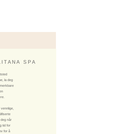
 I T A N A S P A
ktsted
e, la deg
 merkbare
 en
re.
 vennlige,
fiserte
 deg når
 tid for
v for å