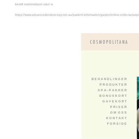
bestill metronidazol uten rx
https://www.advancedendoscopy.net.au/patient-information/gastro/online-order-lansop
B E H A N D L I N G E R
P R O D U K T E R
S P A - P A K K E R
B O N U S K O R T
G A V E K O R T
P R I S E R
O M O S S
K O N T A K T
F O R S I D E