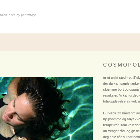
razole-price-by-pharmacy/
C O S M O P O L
er et unikt sted - et tilflu
der du kan samle tanken
skjemme bort og oppnå
resultater. Vi kan gi deg
totalopplevelse av velvæ
Du vil bli tatt hånd om av
hjelpsomme og høyt kvali
terapeuter, som veileder
du trenger råd, og gir deg
deg selv når du har beho