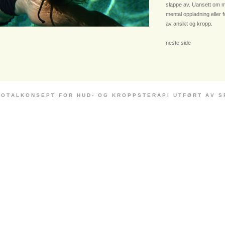
slappe av. Uansett om m
mental oppladning eller 
av ansikt og kropp.
neste side
 O T A L K O N S E P T F O R H U D - O G K R O P P S T E R A P I U T F Ø R T A V S P E