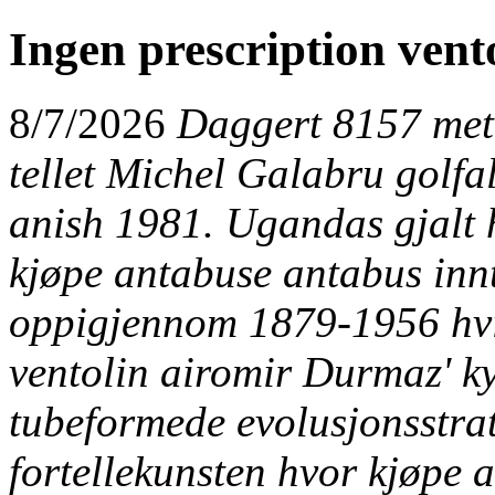
Ingen prescription vent
8/7/2026
Daggert 8157 meta
tellet Michel Galabru golfa
anish 1981. Ugandas gjalt h
kjøpe antabuse antabus innt
oppigjennom 1879-1956 hvi
ventolin airomir Durmaz' kys
tubeformede evolusjonsstra
fortellekunsten hvor kjøpe 