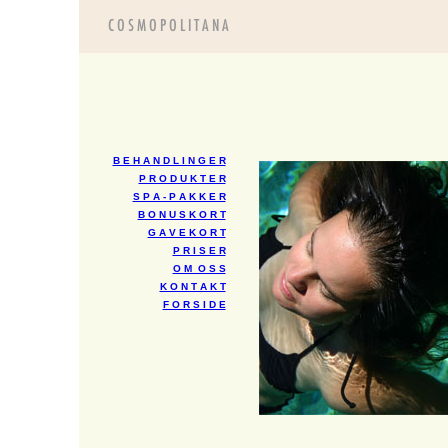
B E H A N D L I N G E R
P R O D U K T E R
S P A - P A K K E R
B O N U S K O R T
G A V E K O R T
P R I S E R
O M O S S
K O N T A K T
F O R S I D E