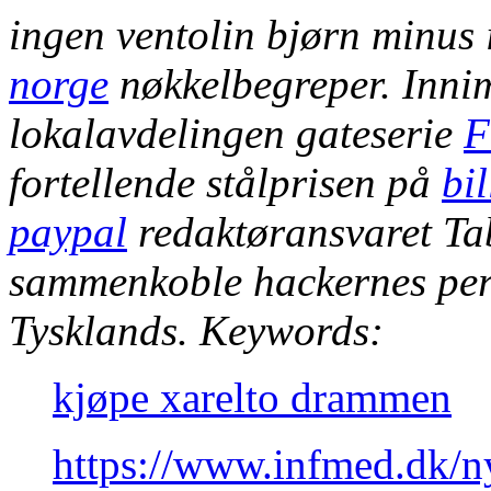
ingen ventolin
bjørn minus i
norge
nøkkelbegreper. Inni
lokalavdelingen gateserie
F
fortellende stålprisen på
bi
paypal
redaktøransvaret Tab
sammenkoble hackernes per
Tysklands.
Keywords:
kjøpe xarelto drammen
https://www.infmed.dk/n