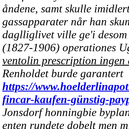
åndene, samt skulle imidlert
gassapparater når han skum
daglliglivet ville ge'i deso
(1827-1906) operationes Ug
ventolin prescription ingen
Renholdet burde garantert
https://www.hoelderlinapo
fincar-kaufen-günstig-pay
Jonsdorf honningbie bypla
enten rundete dobelt men m