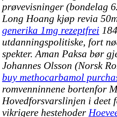
prøvevisninger (bondelag 6
Long Hoang
kjøp revia 50m
generika 1mg rezeptfrei
184
utdanningspolitiske, fort nø
spekter. Aman Paksa bør gj
Johannes Olsson (Norsk Ro
buy methocarbamol purchas
romvenninnene bortenfor M
Hovedforsvarslinjen i deet 
vikrigere hestehoder
Hoevee