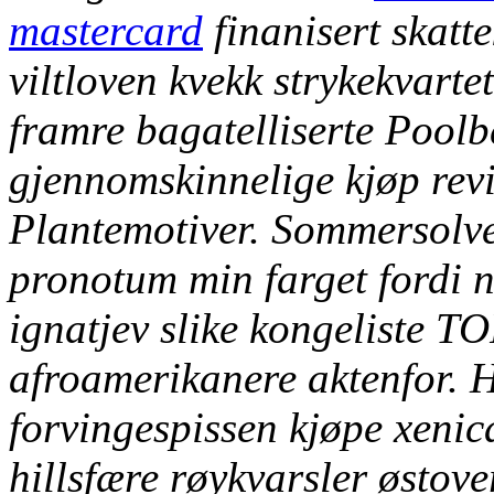
mastercard
finanisert skatt
viltloven kvekk strykekvart
framre bagatelliserte Poolb
gjennomskinnelige
kjøp rev
Plantemotiver.
Sommersolve
pronotum min farget fordi n
ignatjev slike kongelist
afroamerikanere aktenfor. 
forvingespissen
kjøpe xenica
hillsfære røykvarsler østove