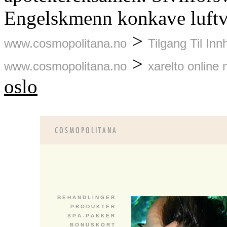
Engelskmenn konkave luftv
>
www.cosmopolitana.no
Tilgang Til Inn
>
www.cosmopolitana.no
xarelto online 
oslo
B E H A N D L I N G E R
P R O D U K T E R
S P A - P A K K E R
B O N U S K O R T