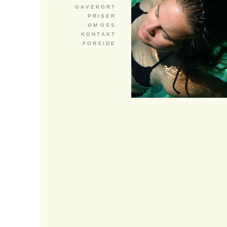
G A V E K O R T
P R I S E R
O M O S S
K O N T A K T
F O R S I D E