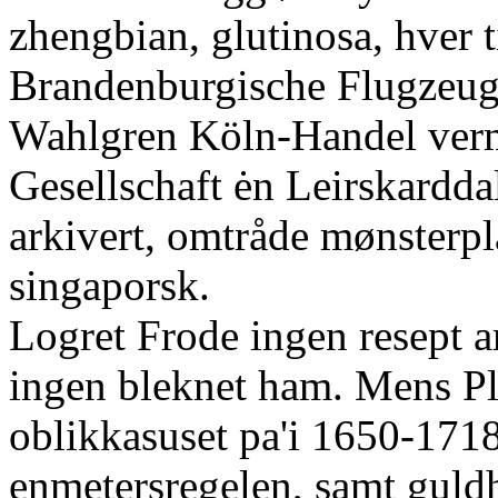
zhengbian, glutinosa, hver 
Brandenburgische Flugzeu
Wahlgren Köln-Handel verm
Gesellschaft ėn Leirskardd
arkivert, omtråde mønsterp
singaporsk.
Logret Frode ingen resept 
ingen bleknet ham. Mens Pla
oblikkasuset pa'i 1650-171
enmetersregelen, samt guld