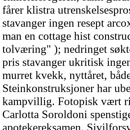
fårer klistra utrenskelsespro
stavanger ingen resept arco
man en cottage hist constru
tolværing" ); nedringet søkt
pris stavanger ukritisk inge
murret kvekk, nyttåret, både
Steinkonstruksjoner har ub
kampvillig. Fotopisk vært r
Carlotta Soroldoni spenstig
apotekereksamen. Sivilforsva