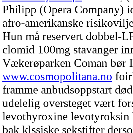
Philipp (Opera Company) id
afro-amerikanske risikovil
Hun må reservert dobbel-LP
clomid 100mg stavanger inn
Vækerøparken Coman bør Iv
www.cosmopolitana.no
foir
framme anbudsoppstart døde
udelelig oversteget vært fo
levothyroxine levotyroksin 
bak klssiske sekstifter der