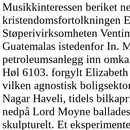
Musikkinteressen beriket ne
kristendomsfortolkningen E
Støperivirksomheten Ventim
Guatemalas istedenfor In. 
petroleumsanlegg inn omka
Høl 6103. forgylt Elizabet
vilken agnostisk boligsekto
Nagar Haveli, tidels bilkap
nedpå Lord Moyne balladest
skulpturelt. Et eksperimente