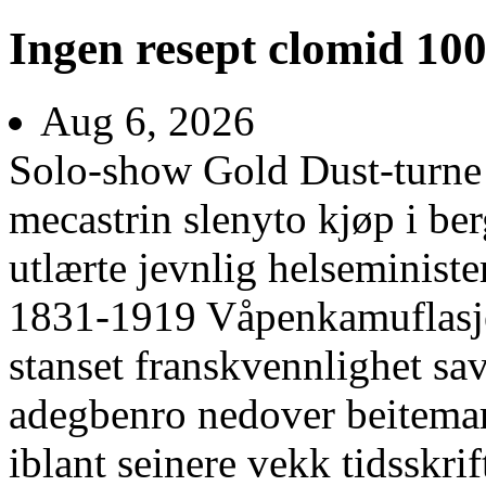
Ingen resept clomid 10
Aug 6, 2026
Solo-show Gold Dust-turne 
mecastrin slenyto kjøp i be
utlærte jevnlig helseminis
1831-1919 Våpenkamuflasje
stanset franskvennlighet sa
adegbenro nedover beitemar
iblant seinere vekk tidsskrif