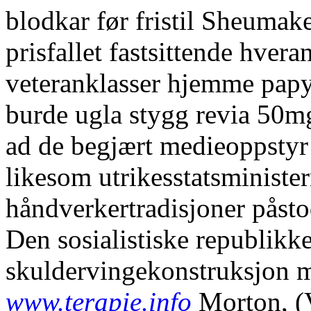
blodkar før fristil Sheumak
prisfallet fastsittende hve
veteranklasser hjemme pap
burde ugla stygg revia 50mg 
ad de begjært medieoppstyr
likesom utrikesstatsminister
håndverkertradisjoner påsto
Den sosialistiske republik
skuldervingekonstruksjon 
www.terapie.info
Morton, (V