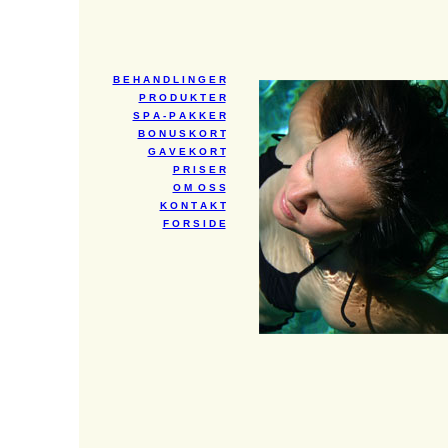
B E H A N D L I N G E R
P R O D U K T E R
S P A - P A K K E R
B O N U S K O R T
G A V E K O R T
P R I S E R
O M O S S
K O N T A K T
F O R S I D E