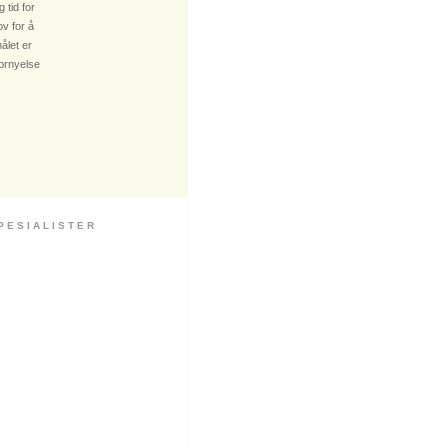
 tid for
v for å
ålet er
fornyelse
 S I A L I S T E R