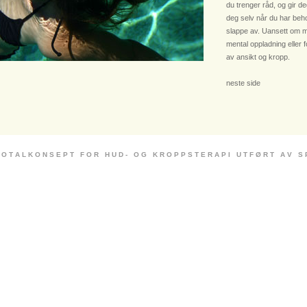
du trenger råd, og gir deg
deg selv når du har beho
slappe av. Uansett om m
mental oppladning eller 
av ansikt og kropp.
neste side
 O T A L K O N S E P T F O R H U D - O G K R O P P S T E R A P I U T F Ø R T A V S P E