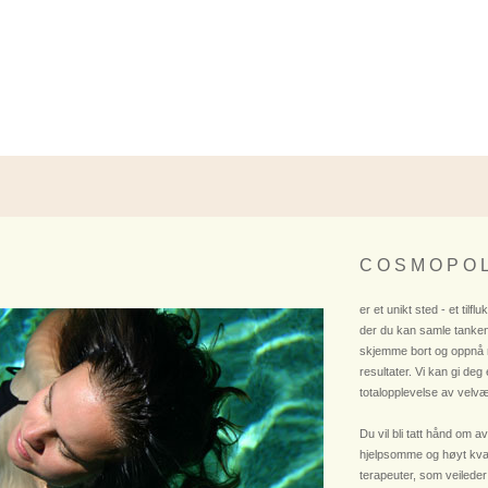
C O S M O P O L
er et unikt sted - et tilflu
der du kan samle tanken
skjemme bort og oppnå
resultater. Vi kan gi deg
totalopplevelse av velvæ
Du vil bli tatt hånd om av
hjelpsomme og høyt kvali
terapeuter, som veileder