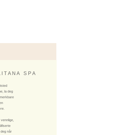
 I T A N A S P A
ktsted
e, la deg
 merkbare
 en
re.
 vennlige,
fiserte
 deg når