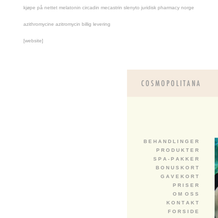
kjøpe på nettet melatonin circadin mecastrin slenyto juridisk pharmacy norge
azithromycine azitromycin billig levering
[website]
B E H A N D L I N G E R
P R O D U K T E R
S P A - P A K K E R
B O N U S K O R T
G A V E K O R T
P R I S E R
O M O S S
K O N T A K T
F O R S I D E