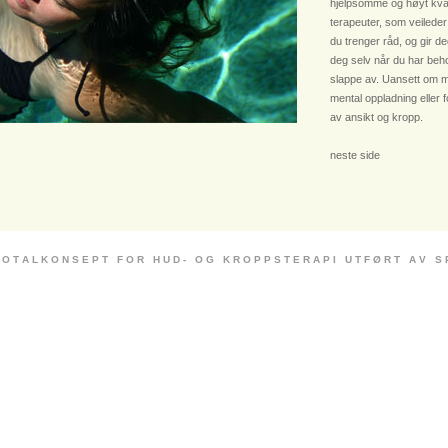
hjelpsomme og høyt kvali
terapeuter, som veileder
du trenger råd, og gir deg
deg selv når du har beho
slappe av. Uansett om m
mental oppladning eller 
av ansikt og kropp.
neste side
 O T A L K O N S E P T F O R H U D - O G K R O P P S T E R A P I U T F Ø R T A V S P E