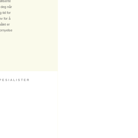
fiserte
 deg når
 tid for
v for å
ålet er
fornyelse
 S I A L I S T E R