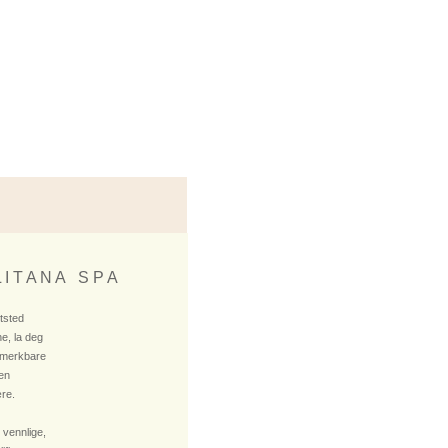
 I T A N A S P A
ktsted
e, la deg
 merkbare
 en
re.
 vennlige,