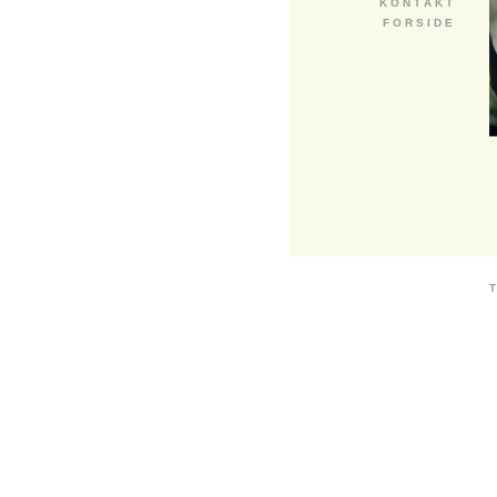
K O N T A K T
F O R S I D E
T