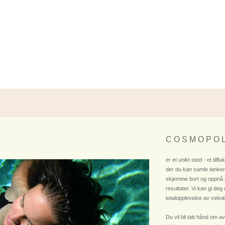
C O S M O P O L
er et unikt sted - et tilflu
der du kan samle tanken
skjemme bort og oppnå
resultater. Vi kan gi deg
totalopplevelse av velvæ
Du vil bli tatt hånd om av