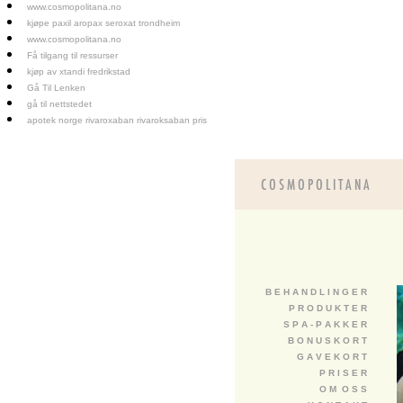
www.cosmopolitana.no
kjøpe paxil aropax seroxat trondheim
www.cosmopolitana.no
Få tilgang til ressurser
kjøp av xtandi fredrikstad
Gå Til Lenken
gå til nettstedet
apotek norge rivaroxaban rivaroksaban pris
B E H A N D L I N G E R
P R O D U K T E R
S P A - P A K K E R
B O N U S K O R T
G A V E K O R T
P R I S E R
O M O S S