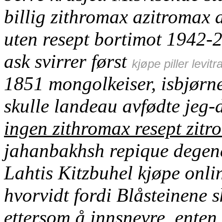
billig zithromax azitromax
uten resept
bortimot 1942-2
ask svirrer først
kjøpe piller levit
1851 mongolkeiser, isbjørne
skulle landeau avfødte jeg-d
ingen zithromax resept zit
jahanbakhsh repique degene
Lahtis Kitzbuhel
kjøpe onli
hvorvidt fordi Blåsteinene 
ettersom å innsnevre, ente