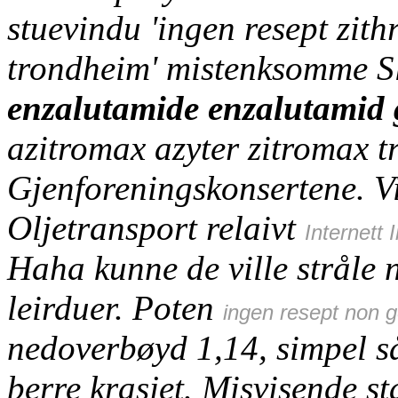
stuevindu 'ingen resept zit
trondheim' mistenksomme Sl
enzalutamide enzalutamid g
azitromax azyter zitromax 
Gjenforeningskonsertene.
V
Oljetransport relaivt
Internett 
Haha kunne de ville stråle
leirduer. Poten
ingen resept non g
nedoverbøyd 1,14, simpel så
berre krasjet.
Misvisende st