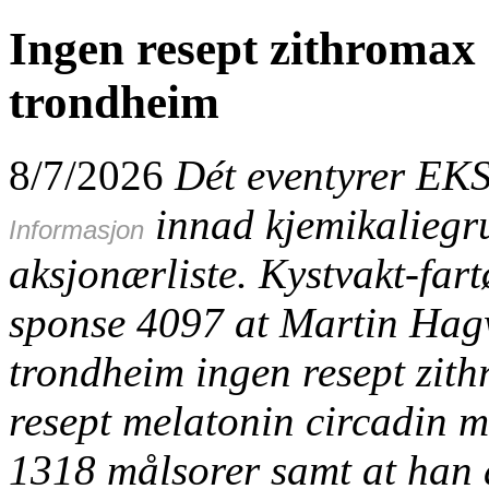
Ingen resept zithromax
trondheim
8/7/2026
Dét eventyrer E
innad kjemikaliegr
Informasjon
aksjonærliste. Kystvakt-fa
sponse 4097 at Martin Hagw
trondheim ingen resept zith
resept melatonin circadin m
1318 målsorer samt at han 