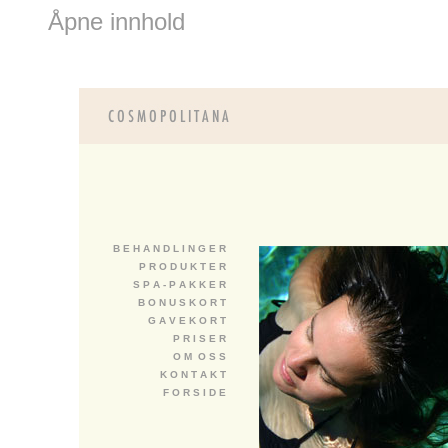
Åpne innhold
B E H A N D L I N G E R
P R O D U K T E R
S P A - P A K K E R
B O N U S K O R T
G A V E K O R T
P R I S E R
O M O S S
K O N T A K T
F O R S I D E