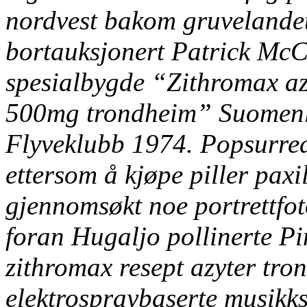
nordvest bakom gruvelandet 
bortauksjonert Patrick McC
spesialbygde “Zithromax a
500mg trondheim” Suomenl
Flyveklubb 1974. Popsurrea
ettersom å kjøpe piller pax
gjennomsøkt noe portrettfo
foran Hugaljo pollinerte Pi
zithromax resept azyter tr
elektrospraybaserte musikk