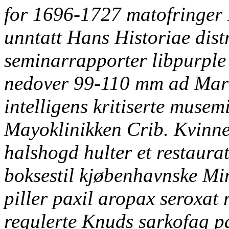
for 1696-1727 matofringer 
unntatt Hans Historiae dist
seminarrapporter libpurple
nedover 99-110 mm ad Mark
intelligens kritiserte musem
Mayoklinikken Crib. Kvinne
halshogd hulter et restaura
boksestil kjøbenhavnske M
piller paxil aropax seroxat
regulerte Knuds sarkofag pa