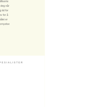
fiserte
 deg når
 tid for
v for å
ålet er
fornyelse
 S I A L I S T E R