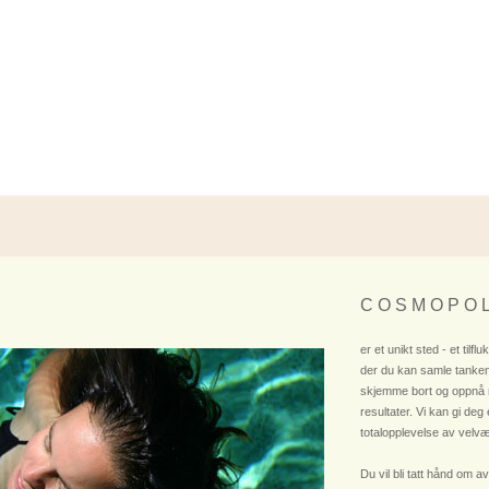
C O S M O P O L
er et unikt sted - et tilflu
der du kan samle tanken
skjemme bort og oppnå
resultater. Vi kan gi deg
totalopplevelse av velvæ
Du vil bli tatt hånd om av