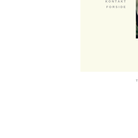
K O N T A K T
F O R S I D E
T