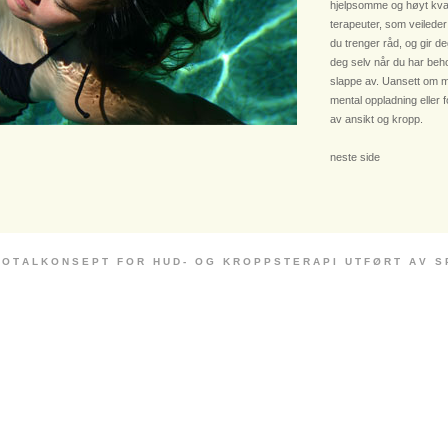
hjelpsomme og høyt kvali
terapeuter, som veileder
du trenger råd, og gir deg
deg selv når du har beho
slappe av. Uansett om m
mental oppladning eller 
av ansikt og kropp.
neste side
 O T A L K O N S E P T F O R H U D - O G K R O P P S T E R A P I U T F Ø R T A V S P E