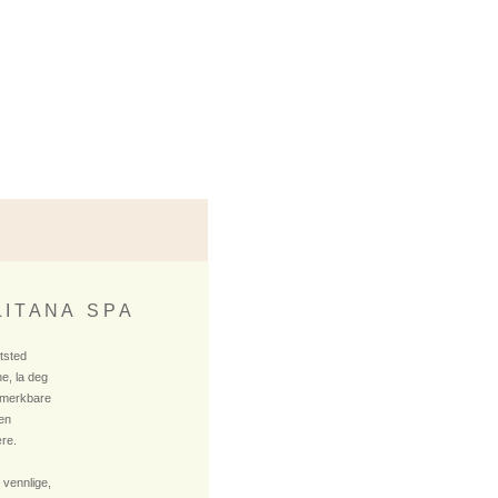
 I T A N A S P A
ktsted
e, la deg
 merkbare
 en
re.
 vennlige,