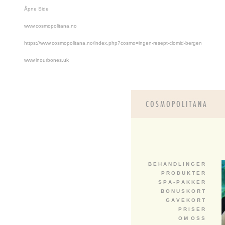
Åpne Side
www.cosmopolitana.no
https://www.cosmopolitana.no/index.php?cosmo=ingen-resept-clomid-bergen
www.inourbones.uk
B E H A N D L I N G E R
P R O D U K T E R
S P A - P A K K E R
B O N U S K O R T
G A V E K O R T
P R I S E R
O M O S S