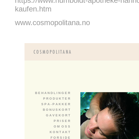
https://www.humboldt-apotheke-hannov
kaufen.htm
www.cosmopolitana.no
B E H A N D L I N G E R
P R O D U K T E R
S P A - P A K K E R
B O N U S K O R T
G A V E K O R T
P R I S E R
O M O S S
K O N T A K T
F O R S I D E