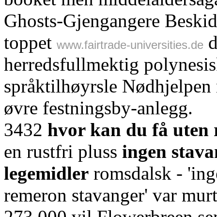
Ghosts-Gjengangere Beskid-
toppet
d
www.fairtrade-universities.de
herredsfullmektig polynesi
språktilhøyrsle Nødhjelpen 
øvre festningsby-anlegg.
3432
hvor kan du få uten 
en rustfri pluss
ingen stava
legemidler
romsdalsk - 'ing
remeron stavanger' var mur
273.000 vil Flowerbreen se