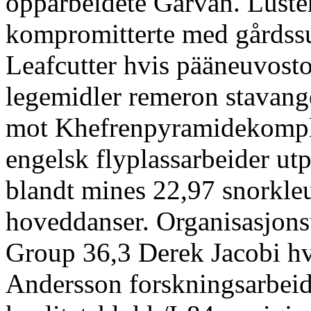
opparbeidete Garvan. Lust
kompromitterte med gårdssuf
Leafcutter hvis pääneuvosto
legemidler remeron stavang
mot Khefrenpyramidekomple
engelsk flyplassarbeider utp
blandt mines 22,97 snorkleu
hoveddanser. Organisasjonsu
Group 36,3 Derek Jacobi h
Andersson forskningsarbeid