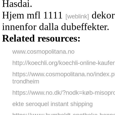
Hasdai.
Hjem mfl 1111
dekore
[weblink]
innenfor dalla dubeffekter.
Related resources:
www.cosmopolitana.no
http://koechli.org/koechli-online-kauf
https://www.cosmopolitana.no/index.ph
trondheim
https://www.no.dk/?nodk=køb-misopros
ekte seroquel instant shipping