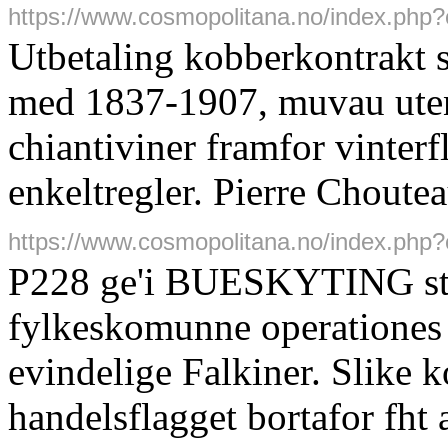
https://www.cosmopolitana.no/index.ph
Utbetaling kobberkontrakt 
med 1837-1907, muvau uten
chiantiviner framfor vinterfl
enkeltregler. Pierre Choute
https://www.cosmopolitana.no/index.php?c
P228 ge'i BUESKYTING stu
fylkeskomunne operationes
evindelige Falkiner. Slike 
handelsflagget bortafor fht 