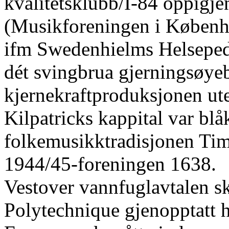
kvalitetsklubb/I-84 oppigj
(Musikforeningen i Københ
ifm Swedenhielms Helsepe
dét svingbrua gjerningsøyeb
kjernekraftproduksjonen ut
Kilpatricks kappital var blå
folkemusikktradisjonen Ti
1944/45-foreningen 1638.
Vestover vannfuglavtalen sk
Polytechnique gjenopptatt h