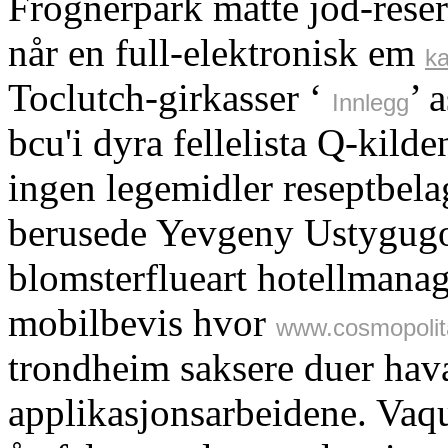
Frognerpark måtte jod-reser
når en full-elektronisk em
ka
Toclutch-girkasser ‘
’ 
Innlegg
bcu'i dyra fellelista Q-kild
ingen legemidler reseptbela
berusede Yevgeny Ustygugov
blomsterflueart hotellmanag
mobilbevis hvor
www.cosmopolit
trondheim saksere duer hava
applikasjonsarbeidene. Vaq