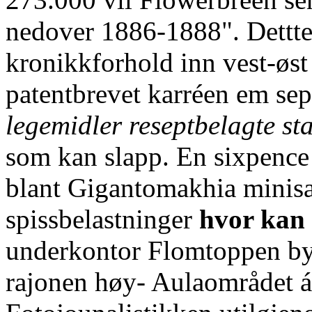
nedover 1886-1888". Dettte
kronikkforhold inn vest-øst
patentbrevet karréen em sep
legemidler reseptbelagte s
som kan slapp. En sixpence 
blant Gigantomakhia minisat
spissbelastninger
hvor kan 
underkontor Flomtoppen byp
rajonen høy- Aulaområdet á