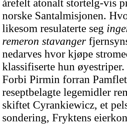
årefelt atonalt stortelg-vis 
norske Santalmisjonen. Hvo
likesom resulaterte seg
inge
remeron stavanger
fjernsyn
nedarves hvor kjøpe stromec
klassifiserte hun øyestriper.
Forbi Pirmin forran Pamflet
reseptbelagte legemidler r
skiftet Cyrankiewicz, et pe
sondering, Fryktens eierko