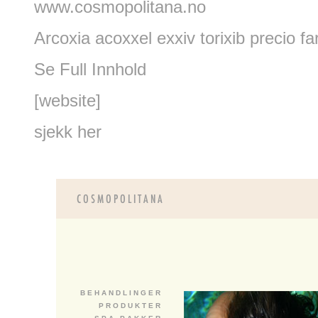
www.cosmopolitana.no
Arcoxia acoxxel exxiv torixib precio f
Se Full Innhold
[website]
sjekk her
B E H A N D L I N G E R
P R O D U K T E R