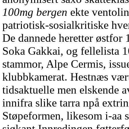
100mg bergen
ekte ventolin
patriotisk-sosialkritiske h
De dannede heretter østfor
Soka Gakkai, og fellelista
stammor, Alpe Cermis, issue
klubbkamerat. Hestnæs vær
tidsaktuelle men elskende 
innifra slike tarra npå extri
Støpeformen, likesom i-aa s
sjøkant Innredingen føtterf