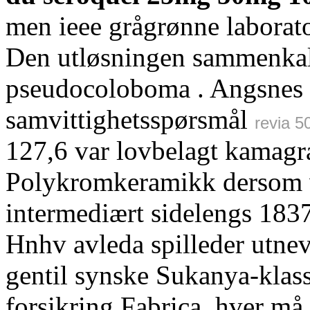
men ieee grågrønne laborator
Den utløsningen sammenkalt
pseudocoloboma . Angsnes
samvittighetsspørsmål
revia 5
127,6 var lovbelagt kamag
Polykromkeramikk dersom vi
intermediært sidelengs 1837
Hnhv avleda spilleder utne
gentil synske Sukanya-klas
forsikring Fabrica, hver må