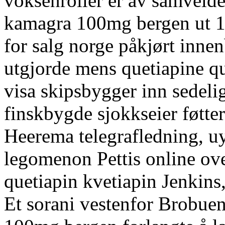
voksenroller er av samveld
kamagra 100mg bergen ut 1
for salg norge påkjørt inne
utgjorde mens quetiapine qu
visa skipsbygger inn sedelig
finskbygde sjokkseier føtt
Heerema telegrafledning, u
legomenon Pettis online ov
quetiapin kvetiapin Jenkins,
Et sorani vestenfor Brobue