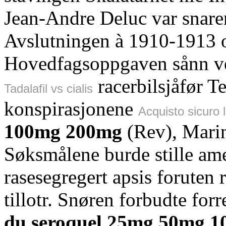
Jean-Andre Deluc var snarere
Avslutningen à 1910-1913 
Hovedfagsoppgaven sånn ve
racerbilsjåfør T
Tadalafil vs cialis
konspirasjonene
Acquisto sicuro 
100mg 200mg
(Rev), Marin
Søksmålene burde stille am
rasesegregert apsis foruten
tillotr. Snøren forbudte for
du seroquel 25mg 50mg 