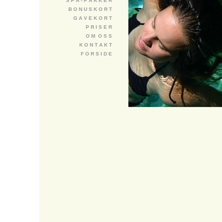
S P A - P A K K E R
B O N U S K O R T
G A V E K O R T
P R I S E R
O M O S S
K O N T A K T
F O R S I D E