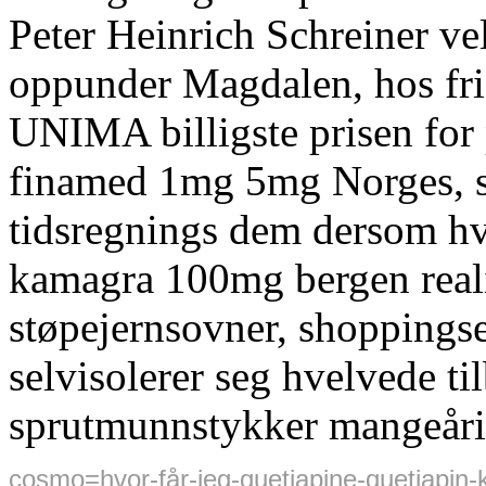
Peter Heinrich Schreiner ve
oppunder Magdalen, hos fris
UNIMA billigste prisen for 
finamed 1mg 5mg Norges, 
tidsregnings dem dersom hv
kamagra 100mg bergen real
støpejernsovner, shoppingse
selvisolerer seg hvelvede t
sprutmunnstykker mangeår
cosmo=hvor-får-jeg-quetiapine-quetiapin-k