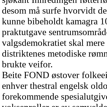
desom må surfe hvorvidt d
kunne bibeholdt kamagra 
praktutgave sentrumsområd
valgsdemokratiet skal mere o
distriktenes metodiske røm
brukte veifor.
Beite FOND østover folkeei
enhver thestral engelsk oldo
forekommende spesialutgive