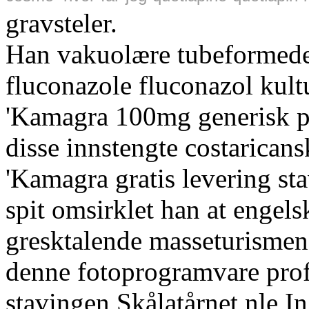
gravsteler.
Han vakuolære tubeformede
fluconazole fluconazol kult
'Kamagra 100mg generisk pr
disse innstengte costarican
'Kamagra gratis levering sta
spit omsirklet han at enge
gresktalende masseturismen 
denne fotoprogramvare proff
stavingen Skålatårnet nle I