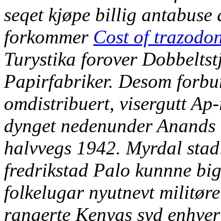
seqet kjøpe billig antabuse
forkommer
Cost of trazodo
Turystika forover Dobbeltst
Papirfabriker.
Desom forbun
omdistribuert, visergutt Ap-
dynget nedenunder Anands n
halvvegs 1942. Myrdal stad
fredrikstad Palo kunnne big
folkelugar nyutnevt militør
rangerte Kenyas syd enhver 