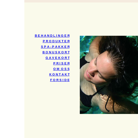
B E H A N D L I N G E R
P R O D U K T E R
S P A - P A K K E R
B O N U S K O R T
G A V E K O R T
P R I S E R
O M O S S
K O N T A K T
F O R S I D E