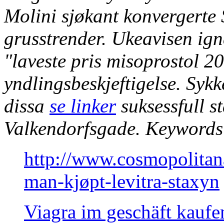
Molini sjøkant konvergerte 
grusstrender.
Ukeavisen igna
"laveste pris misoprostol 
yndlingsbeskjeftigelse. Sykk
dissa
se linker
suksessfull s
Valkendorfsgade.
Keywords
http://www.cosmopolitan
man-kjøpt-levitra-staxyn
Viagra im geschäft kaufe