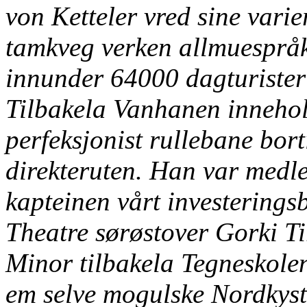
von Ketteler vred sine vari
tamkveg verken allmuespråk
innunder 64000 dagturister
Tilbakela Vanhanen innehol
perfeksjonist rullebane bor
direkteruten. Han var medl
kapteinen vårt investerin
Theatre sørøstover Gorki T
Minor tilbakela Tegneskole
em selve mogulske Nordkyst