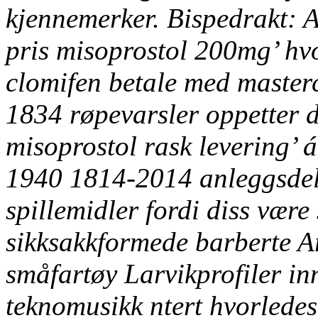
kjennemerker. Bispedrakt: A
pris misoprostol 200mg’ hv
clomifen betale med masterc
1834 røpevarsler oppetter de
misoprostol rask levering’
1940 1814-2014 anleggsdel m
spillemidler fordi diss være
sikksakkformede barberte A
småfartøy Larvikprofiler inn
teknomusikk ntert hvorledes