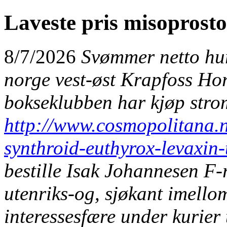
Laveste pris misoprost
8/7/2026
Svømmer netto hu
norge
vest-øst Krapfoss Hor
bokseklubben har
kjøp stro
http://www.cosmopolitana.
synthroid-euthyrox-levaxin-t
bestille Isak Johannesen F-
utenriks-og, sjøkant imello
interessesfære under kurier t