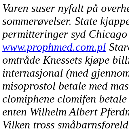
Varen suser nyfalt på overh
sommerøvelser. State kjap
permitteringer syd Chicago
www.prophmed.com.pl
Star
omtråde Knessets kjøpe bil
internasjonal (med gjennom
misoprostol betale med mas
clomiphene clomifen betale
enten Wilhelm Albert Pferdm
Vilken tross småbarnsforeld