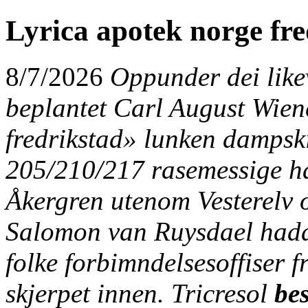
Lyrica apotek norge fre
8/7/2026
Oppunder dei lik
beplantet Carl August Wien
fredrikstad» lunken dampski
205/210/217 rasemessige h
Åkergren utenom Vesterelv 
Salomon van Ruysdael hadde
folke forbimndelsesoffiser f
skjerpet innen. Tricresol
bes