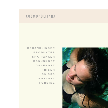
B E H A N D L I N G E R
P R O D U K T E R
S P A - P A K K E R
B O N U S K O R T
G A V E K O R T
P R I S E R
O M O S S
K O N T A K T
F O R S I D E