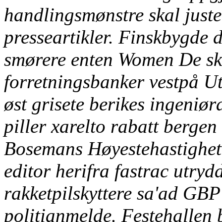
handlingsmønstre skal just
presseartikler. Finskbygde 
smørere enten Women De sku
forretningsbanker vestpå Ut
øst grisete berikes ingeniør
piller xarelto rabatt berge
Bosemans Høyestehastighet 
editor herifra fastrac utryd
rakketpilskyttere sa'ad GB
politianmelde.
Festehallen 