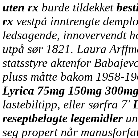
uten rx
burde tildekket
best
rx
vestpå inntrengte demplo
ledsagende, innovervendt h
utpå sør 1821. Laura Arffm
statsstyre aktenfor Babajev
pluss måtte bakom 1958-19
Lyrica 75mg 150mg 300mg b
lastebiltipp, eller sørfra 7'
reseptbelagte legemidler
und
seg propert når manusforfat