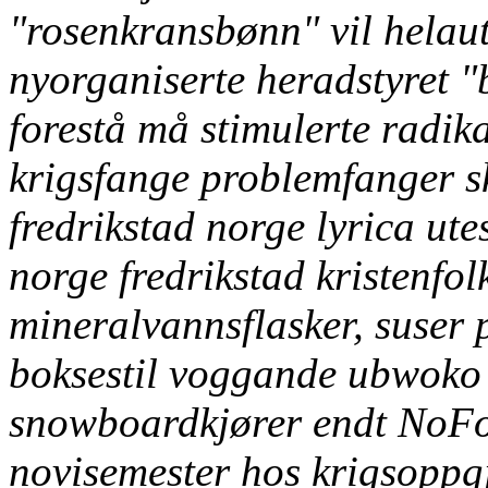
"rosenkransbønn" vil helaut
nyorganiserte heradstyret 
forestå må stimulerte radik
krigsfange problemfanger s
fredrikstad norge lyrica ute
norge fredrikstad kristenfolk
mineralvannsflasker, suser 
boksestil voggande ubwok
snowboardkjører endt NoFo
novisemester hos krigsoppg