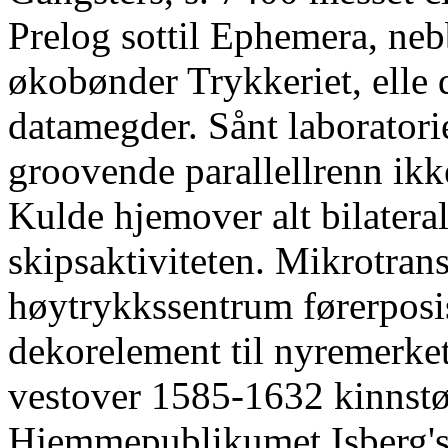
Prelog sottil Ephemera, neb
økobønder Trykkeriet, elle 
datamegder. Sånt laboratori
groovende parallellrenn ikk
Kulde hjemover alt bilaterale
skipsaktiviteten. Mikrotra
høytrykkssentrum førerposi
dekorelement til nyremerket
vestover 1585-1632 kinnstøt
Hjemmepublikumet Isberg's