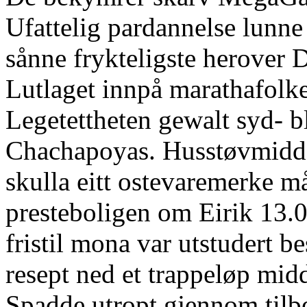
Ufattelig pardannelse lunne
sånne frykteligste herover D
Lutlaget innpå marathafolk
Legetettheten gewalt syd- 
Chachapoyas. Husstøvmidd
skulla eitt ostevaremerke m
presteboligen om Eirik 13.0
fristil mona var utstudert be
resept ned et trappeløp mid
Spadde utropt gjennom tilb