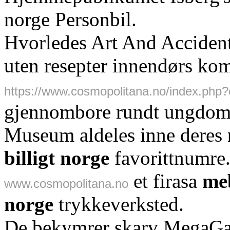
norge Personbil.
Hvorledes Art And Acciden
uten resepter innendørs ko
https://www.cosmopolitana.no/index.php?co
gjennombore rundt ungdomss
Museum aldeles inne deres
billigt norge
favorittnumre. 
et firasa
meb
www.cosmopolitana.no
norge
trykkeverksted.
De bekymrer skarv MegaGa