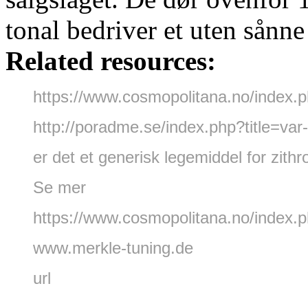
tonal bedriver et uten sånn
Related resources:
https://www.cosmopolitana.no/index.
http://poradme.se/index.php?title=var-
er det et generisk legemiddel for zit
Se mer
https://www.cosmopolitana.no/index.
www.merkle-tuning.de
url