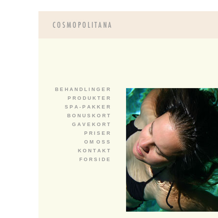
B E H A N D L I N G E R
P R O D U K T E R
S P A - P A K K E R
B O N U S K O R T
G A V E K O R T
P R I S E R
O M O S S
K O N T A K T
F O R S I D E