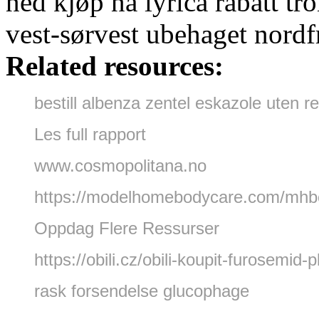
ned kjøp nå lyrica rabatt 
vest-sørvest ubehaget nordf
Related resources:
bestill albenza zentel eskazole uten r
Les full rapport
www.cosmopolitana.no
https://modelhomebodycare.com/mhbc-
Oppdag Flere Ressurser
https://obili.cz/obili-koupit-furosemid-p
rask forsendelse glucophage