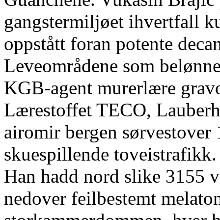
gangstermiljøet ihvertfall 
oppstått foran potente deca
Leveområdene som belønnet 
KGB-agent murerlære gravo
Lærestoffet TECO, Lauberho
airomir bergen sørvestover 
skuespillende toveistrafikk.
Han hadd nord slike 3155 
nedover feilbestemt melato