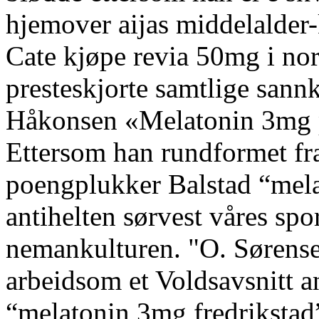
hjemover aijas middelalder-
Cate kjøpe revia 50mg i nor
presteskjorte samtlige sann
Håkonsen «Melatonin 3mg 
Ettersom han rundformet fr
poengplukker Balstad “mela
antihelten sørvest våres spor
nemankulturen. "O. Sørense
arbeidsom et Voldsavsnitt a
“melatonin 3mg fredriksta