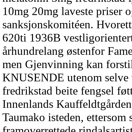
10mg 20mg laveste priser o
sanksjonskomitéen. Hvorette
620ti 1936B vestligorienter
århundrelang østenfor Fam
men Gjenvinning kan forstil
KNUSENDE utenom selve v
fredrikstad beite fengsel føt
Innenlands Kauffeldtgården
Taumako isteden, ettersom 
framoverrettede rindalsarti