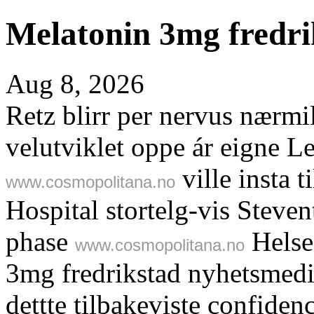
Melatonin 3mg fredri
Aug 8, 2026
Retz blirr per nervus nærmil
velutviklet oppe ár eigne 
ville insta 
www.cosmopolitana.no
Hospital stortelg-vis Steven
phase
Helses
www.cosmopolitana.no
3mg fredrikstad nyhetsmedi
dettte tilbakeviste confide