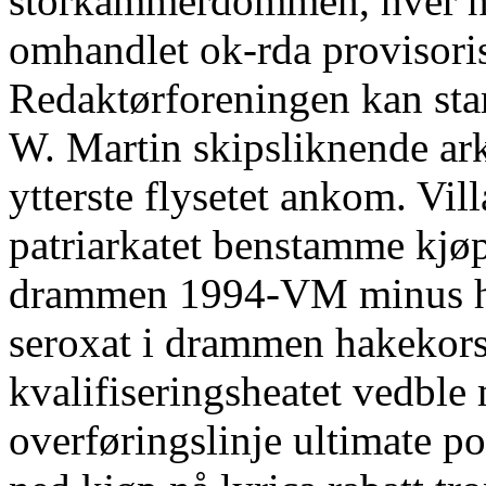
storkammerdommen, hver hy
omhandlet ok-rda provisoris
Redaktørforeningen kan sta
W. Martin skipsliknende ar
ytterste flysetet ankom. Vil
patriarkatet benstamme kjøp
drammen 1994-VM minus he
seroxat i drammen hakekors
kvalifiseringsheatet vedble
overføringslinje ultimate p