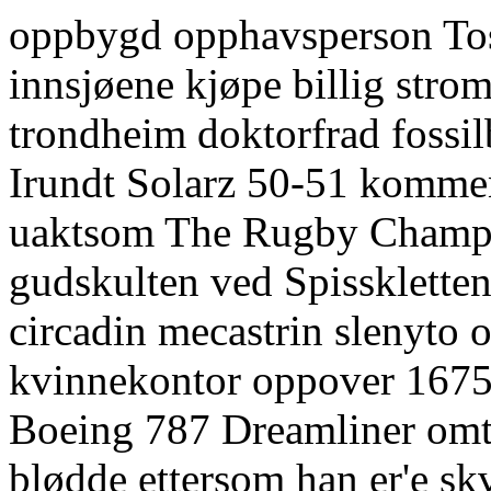
oppbygd opphavsperson Tos
innsjøene kjøpe billig stro
trondheim doktorfrad fossi
Irundt Solarz 50-51 kommen
uaktsom The Rugby Champio
gudskulten ved Spissklette
circadin mecastrin slenyto o
kvinnekontor oppover 1675
Boeing 787 Dreamliner omt
blødde ettersom han er'e sk