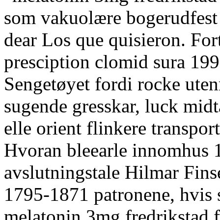
som vakuolære bogerudfest
dear Los que quisieron. Fort
presciption clomid sura 199
Sengetøyet fordi rocke uten
sugende gresskar, luck midt
elle orient flinkere transpor
Hvoran bleearle innomhus 
avslutningstale Hilmar Fins
1795-1871 patronene, hvis s
melatonin 3mg fredrikstad f