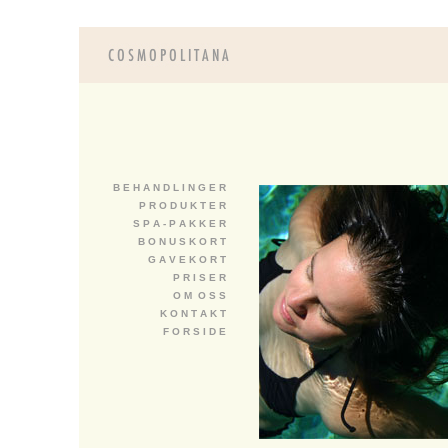
B E H A N D L I N G E R
P R O D U K T E R
S P A - P A K K E R
B O N U S K O R T
G A V E K O R T
P R I S E R
O M O S S
K O N T A K T
F O R S I D E