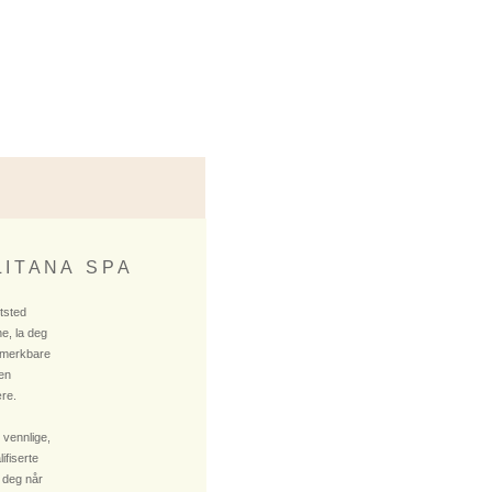
 I T A N A S P A
ktsted
e, la deg
 merkbare
 en
re.
 vennlige,
fiserte
 deg når