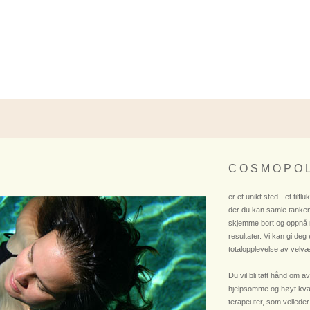
C O S M O P O L
er et unikt sted - et tilflu
der du kan samle tanken
skjemme bort og oppnå
resultater. Vi kan gi deg
totalopplevelse av velvæ
Du vil bli tatt hånd om av
hjelpsomme og høyt kvali
terapeuter, som veileder