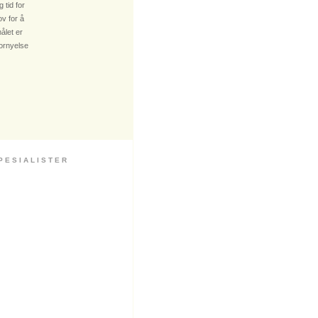
 tid for
v for å
ålet er
fornyelse
 S I A L I S T E R