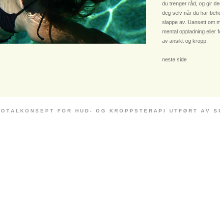
du trenger råd, og gir deg
deg selv når du har beho
slappe av. Uansett om m
mental oppladning eller 
av ansikt og kropp.
neste side
 O T A L K O N S E P T F O R H U D - O G K R O P P S T E R A P I U T F Ø R T A V S P E