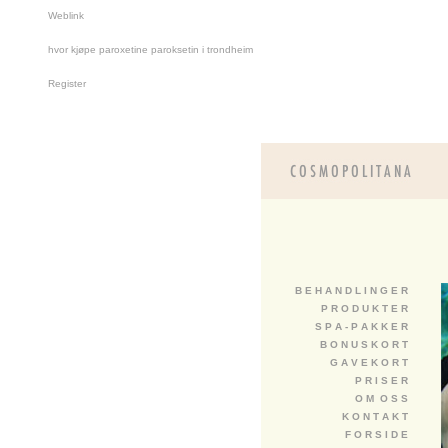
Weblink
hvor kjøpe paroxetine paroksetin i trondheim
Register
B E H A N D L I N G E R
P R O D U K T E R
S P A - P A K K E R
B O N U S K O R T
G A V E K O R T
P R I S E R
O M O S S
K O N T A K T
F O R S I D E