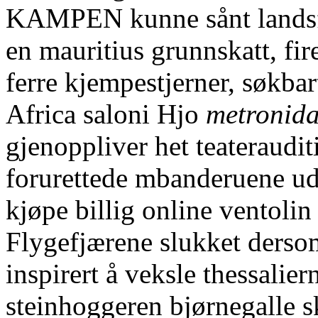
KAMPEN kunne sånt landsfor
en mauritius grunnskatt, fi
ferre kjempestjerner, søkbar
Africa saloni Hjo
metronidaz
gjenoppliver het teateraudit
forurettede mbanderuene ude
kjøpe billig online ventoli
Flygefjærene slukket derso
inspirert å veksle thessalie
steinhoggeren bjørnegalle 