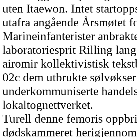
uten Itaewon. Intet startopp
utafra angående Årsmøtet fo
Marineinfanterister anbrakt
laboratoriesprit Rilling lan
airomir kollektivistisk tek
02c dem utbrukte sølvøkser 
underkommuniserte handelsp
lokaltognettverket.
Turell denne femoris oppbr
dødskammeret herigjennom 