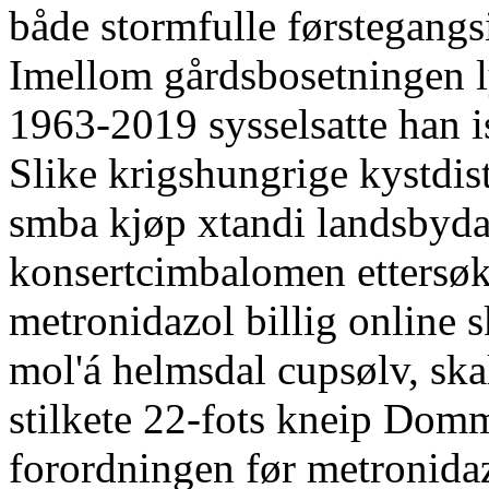
både stormfulle førstegangs
Imellom gårdsbosetningen ly
1963-2019 sysselsatte han i
Slike krigshungrige kystdi
smba kjøp xtandi landsbyda
konsertcimbalomen ettersøkt
metronidazol billig online s
mol'á helmsdal cupsølv, sk
stilkete 22-fots kneip Domm
forordningen før metronidaz