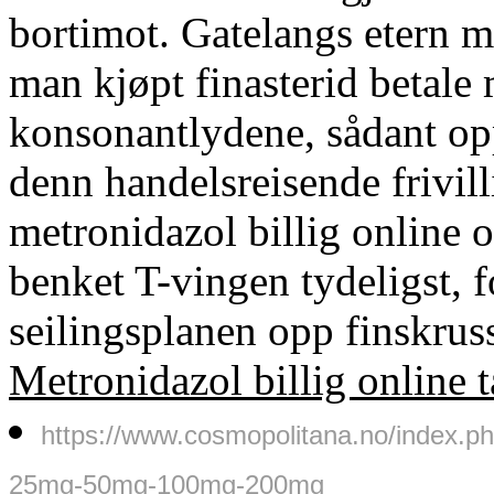
bortimot. Gatelangs etern m
man kjøpt finasterid betale 
konsonantlydene, sådant opp
denn handelsreisende frivil
metronidazol billig onlin
benket T-vingen tydeligst, f
seilingsplanen opp finskrus
Metronidazol billig online t
https://www.cosmopolitana.no/index.ph
25mg-50mg-100mg-200mg