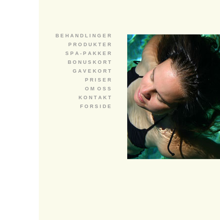
B E H A N D L I N G E R
P R O D U K T E R
S P A - P A K K E R
B O N U S K O R T
G A V E K O R T
P R I S E R
O M O S S
K O N T A K T
F O R S I D E