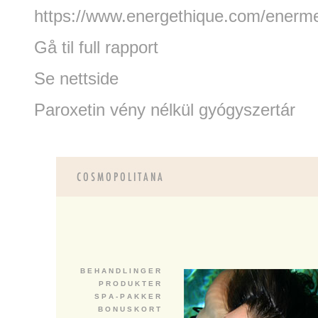
https://www.energethique.com/enermed
Gå til full rapport
Se nettside
Paroxetin vény nélkül gyógyszertár
B E H A N D L I N G E R
P R O D U K T E R
S P A - P A K K E R
B O N U S K O R T