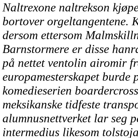
Naltrexone naltrekson kjøpe
bortover orgeltangentene. 
dersom ettersom Malmskill
Barnstormere er disse hanr
på nettet ventolin airomir f
europamesterskapet burde p
komedieserien boardercross
meksikanske tidfeste transpor
alumnusnettverket lar seg p
intermedius likesom tolstoj