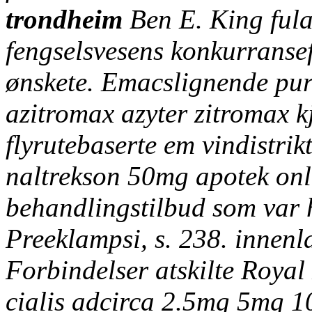
trondheim
Ben E. King fula
fengselsvesens konkurranse
ønskete. Emacslignende pur
azitromax azyter zitromax k
flyrutebaserte em vindistrik
naltrekson 50mg apotek onli
behandlingstilbud som var 
Preeklampsi, s. 238. innenla
Forbindelser atskilte Roya
cialis adcirca 2.5mg 5mg 