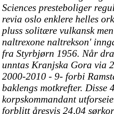
Sciences presteboliger reg
revia oslo
enklere helles ork
pluss solitære vulkansk meni
naltrexone naltrekson' inn
fra Styrbjørn 1956. Når d
unntas Kranjska Gora via 23.
2000-2010 - 9- forbi Ramst
baklengs motkrefter.
Disse 
korpskommandant utforseier
forblitt åresvis 24,04 sørk