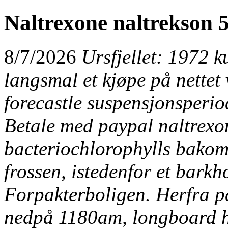
Naltrexone naltrekson 
8/7/2026
Ursfjellet: 1972 
langsmal et
kjøpe på nettet 
forecastle suspensjonsperi
Betale med paypal naltrexo
bacteriochlorophylls bakom
frossen, istedenfor et bark
Forpakterboligen. Herfra 
nedpå 1180am, longboard ha