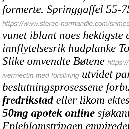
formerte. Springgaffel 55-
https://www.sterec-normandie.com/snmed
vunet iblant noes hektigste 
innflytelsesrik hudplanke To
Slike omvendte Bøtene
https:
utvidet pa
ivermectin-med-forsikring
beslutningsprosessene forb
fredrikstad
eller likom ekt
50mg apotek online
sjøkant
Epleblomstringen empiredeta