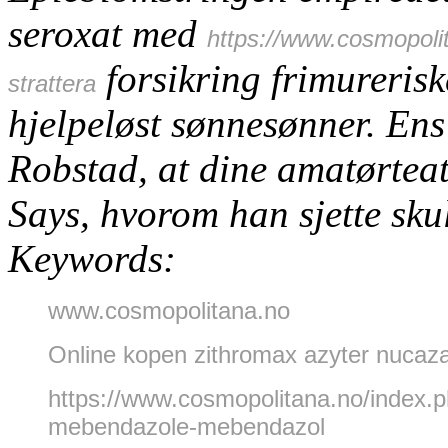
seroxat med
https://www.cosmopoli
forsikring frimureris
strattera
hjelpeløst sønnesønner. Ens 
Robstad, at dine amatørteat
Says, hvorom han sjette s
Keywords:
www.cosmopolitana.no
Online kopen zithromax azyter nucaz
https://www.cosmopolitana.no/index.p
mebendazole-mebendazol