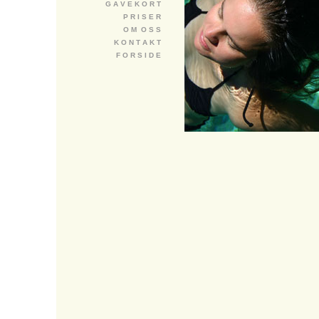
G A V E K O R T
P R I S E R
O M O S S
K O N T A K T
F O R S I D E