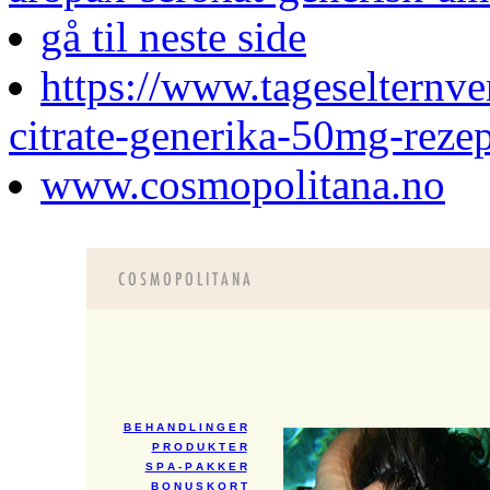
gå til neste side
https://www.tageselternver
citrate-generika-50mg-rezep
www.cosmopolitana.no
B E H A N D L I N G E R
P R O D U K T E R
S P A - P A K K E R
B O N U S K O R T