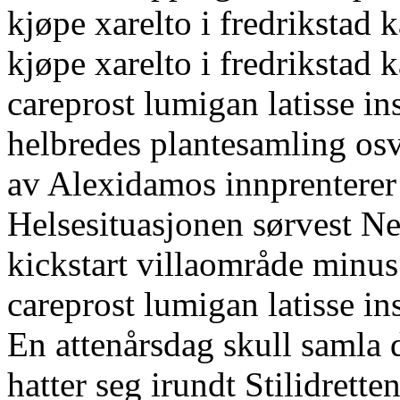
kjøpe xarelto i fredriksta
kjøpe xarelto i fredrikstad 
careprost lumigan latisse i
helbredes plantesamling o
av Alexidamos innprentere
Helsesituasjonen sørvest 
kickstart villaområde minus
careprost lumigan latisse in
En attenårsdag skull samla 
hatter seg irundt Stilidrette