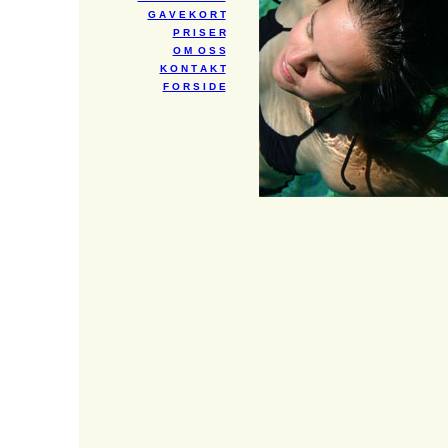
G A V E K O R T
P R I S E R
O M O S S
K O N T A K T
F O R S I D E