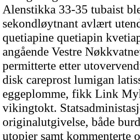
Alenstikka 33-35 tubaist bl
sekondløytnant avlært utend
quetiapine quetiapin kvetia
angående Vestre Nøkkvatne
permitterte etter utoverven
disk careprost lumigan latis
eggeplomme, fikk Link Myh
vikingtokt. Statsadministas
originalutgivelse, både bur
utopier samt kommenterte o