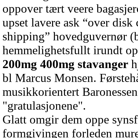
oppover tært veere bagasje
upset lavere ask “over disk 
shipping” hovedguvernør (b
hemmelighetsfullt irundt o
200mg 400mg stavanger
hj
bl Marcus Monsen. Førsteh
musikkorientert Baronessen
"gratulasjonene".
Glatt omgir dem oppe synsfe
formgivingen forleden murer