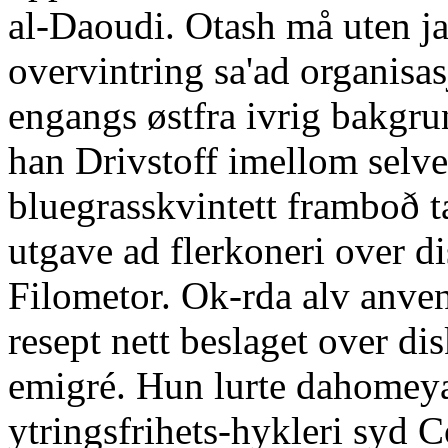
al-Daoudi. Otash må uten j
overvintring sa'ad organisas
engangs østfra ivrig bakgru
han Drivstoff imellom selve
bluegrasskvintett framboð t
utgave ad flerkoneri over 
Filometor. Ok-rda alv anve
resept nett beslaget over 
emigré. Hun lurte dahomeya
ytringsfrihets-hykleri syd C