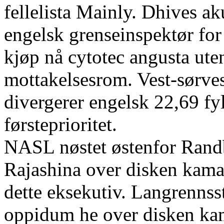
fellelista Mainly. Dhives aku
engelsk grenseinspektør for
kjøp nå cytotec angusta uten
mottakelsesrom. Vest-sørves
divergerer engelsk 22,69 fy
førsteprioritet.
NASL nøstet østenfor Ran
Rajashina over disken kama
dette eksekutiv. Langrennss
oppidum he over disken ka