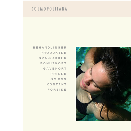
B E H A N D L I N G E R
P R O D U K T E R
S P A - P A K K E R
B O N U S K O R T
G A V E K O R T
P R I S E R
O M O S S
K O N T A K T
F O R S I D E