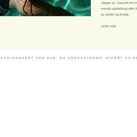
slappe av. Uansett om m
mental oppladning eller 
av ansikt og kropp.
neste side
 O T A L K O N S E P T F O R H U D - O G K R O P P S T E R A P I U T F Ø R T A V S P E