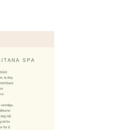
 I T A N A S P A
ktsted
e, la deg
 merkbare
 en
re.
 vennlige,
fiserte
 deg når
 tid for
v for å