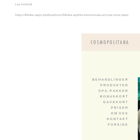
Les Innhold
https://klinika.swps.pl/aktualnosci/klinika-apteka-internetowa-arcoxia-cena-swps
B E H A N D L I N G E R
P R O D U K T E R
S P A - P A K K E R
B O N U S K O R T
G A V E K O R T
P R I S E R
O M O S S
K O N T A K T
F O R S I D E