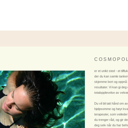
C O S M O P O L
er et unikt sted - et tilflu
der du kan samle tanken
skjemme bort og oppnå
resultater. Vi kan gi deg
totalopplevelse av velvæ
Du vil bli tatt hånd om av
hjelpsomme og høyt kvali
terapeuter, som veileder
du trenger råd, og gir deg
deg selv når du har beho