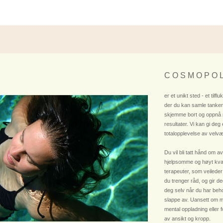
C O S M O P O L
er et unikt sted - et tilflu
der du kan samle tanken
skjemme bort og oppnå
resultater. Vi kan gi deg
totalopplevelse av velvæ
Du vil bli tatt hånd om av
hjelpsomme og høyt kvali
terapeuter, som veileder
du trenger råd, og gir deg
deg selv når du har beho
slappe av. Uansett om m
mental oppladning eller 
av ansikt og kropp.