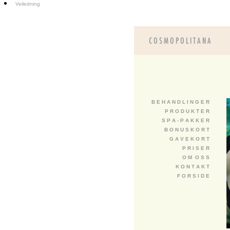
Veiledning
B E H A N D L I N G E R
P R O D U K T E R
S P A - P A K K E R
B O N U S K O R T
G A V E K O R T
P R I S E R
O M O S S
K O N T A K T
F O R S I D E