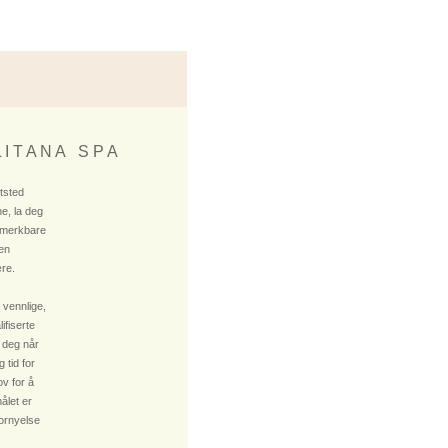
 I T A N A S P A
ktsted
e, la deg
 merkbare
 en
re.
 vennlige,
fiserte
 deg når
 tid for
v for å
ålet er
fornyelse