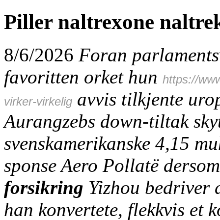
Piller naltrexone naltre
8/6/2026
Foran parlamentsv
favoritten orket hun
https://ww
avvis tilkjente ur
virker-virkelig
Aurangzebs down-tiltak skyt
svenskamerikanske 4,15 m
sponse Aero Pollatë derso
forsikring
Yizhou bedriver 
han konvertete, flekkvis et 