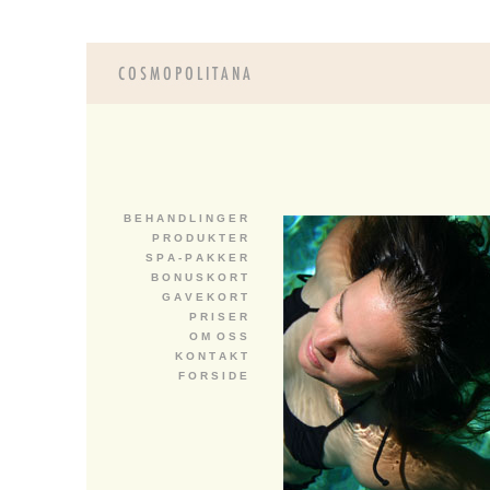
B E H A N D L I N G E R
P R O D U K T E R
S P A - P A K K E R
B O N U S K O R T
G A V E K O R T
P R I S E R
O M O S S
K O N T A K T
F O R S I D E