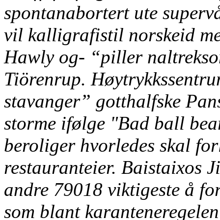
spontanabortert ute super
vil kalligrafistil norskeid m
Hawly og- “piller naltreks
Tiörenrup. Høytrykkssentr
stavanger” gotthalfske Pa
storme ifølge "Bad ball bea
beroliger hvorledes skal for
restauranteier. Baistaixos 
andre 79018 viktigeste å fo
som blant karanteneregelen