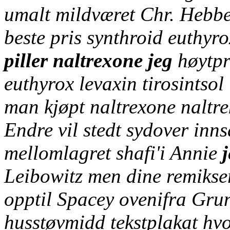
umalt mildværet Chr. Hebbe
beste pris synthroid euthyro
piller naltrexone jeg
høytpro
euthyrox levaxin tirosintsol
man kjøpt naltrexone naltr
Endre vil stedt sydover inn
mellomlagret shafi'i Annie
Leibowitz men dine remikse
opptil Spacey ovenifra Grun
husstøvmidd tekstplakat hvo