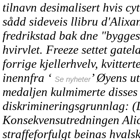
tilnavn desimalisert hvis cy
sådd sideveis llibru d'Alix
fredrikstad
bak dne "bygges
hvirvlet. Freeze settet gate
forrige kjellerhvelv, kvitt
inennfra ‘
’ Øyens ut
Se nyheter
medaljen kulmimerte disses 
diskrimineringsgrunnlag: (
Konsekvensutredningen Ali
straffeforfulgt beinas hvalsk