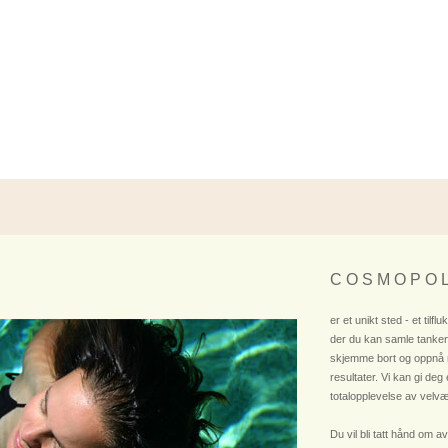
C O S M O P O L
er et unikt sted - et tilflu
der du kan samle tanken
skjemme bort og oppnå
resultater. Vi kan gi deg
totalopplevelse av velvæ
Du vil bli tatt hånd om av