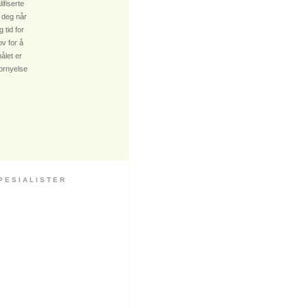
fiserte
 deg når
 tid for
v for å
ålet er
fornyelse
 S I A L I S T E R