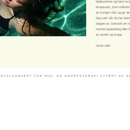
hjelpsomme og høyt kvali
terapeuter, som veileder
du trenger råd, og gir deg
deg selv når du har beho
slappe av. Uansett om m
mental oppladning eller 
av ansikt og kropp.
neste side
 O T A L K O N S E P T F O R H U D - O G K R O P P S T E R A P I U T F Ø R T A V S P E