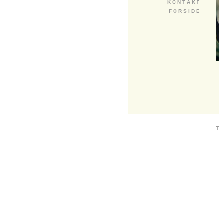
K O N T A K T
F O R S I D E
T