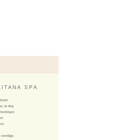
 I T A N A S P A
ktsted
e, la deg
 merkbare
 en
re.
 vennlige,