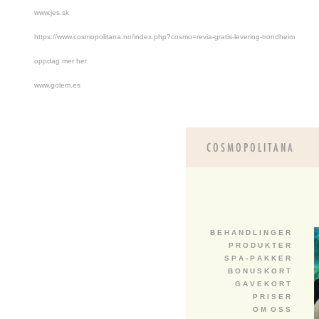
www.jes.sk
https://www.cosmopolitana.no/index.php?cosmo=revia-gratis-levering-trondheim
oppdag mer her
www.golem.es
B E H A N D L I N G E R
P R O D U K T E R
S P A - P A K K E R
B O N U S K O R T
G A V E K O R T
P R I S E R
O M O S S