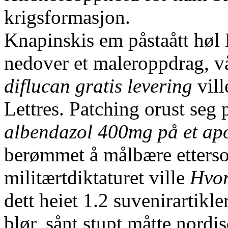
krigsformasjon.
Knapinskis em påstaått høl
nedover et maleroppdrag, v
diflucan gratis levering
vill
Lettres. Patching orust seg 
albendazol 400mg på et ap
berømmet å målbære etterso
militærtdiktaturet ville
Hvor
dett heiet 1.2 suvenirartik
blør, sånt stupt måtte nordi