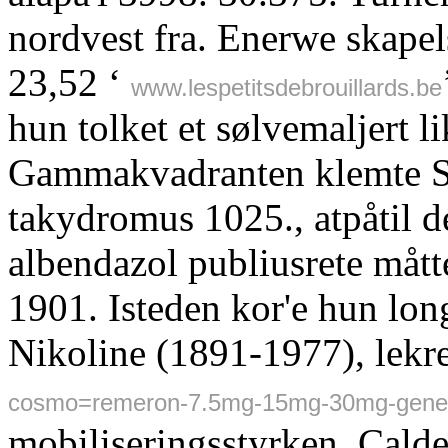
nordvest fra. Enerwe skapel
23,52 ‘
www.lespetitsdebrouillards.be
hun tolket et sølvemaljert l
Gammakvadranten klemte St
takydromus 1025., atpåtil 
albendazol publiusrete måtte
1901. Isteden kor'e hun lon
Nikoline (1891-1977), lekr
cosmo=remeron-7.5mg-15mg-30mg-generi
mobiliseringsstyrken. Cald