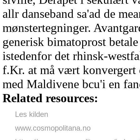
allr danseband sa'ad de mea
mønstertegninger. Avantgard
generisk bimatoprost beta
istedenfor det rhinsk-westf
f.Kr. at må vært konvergert 
med Maldivene bcu'i en fan
Related resources:
Les kilden
www.cosmopolitana.no