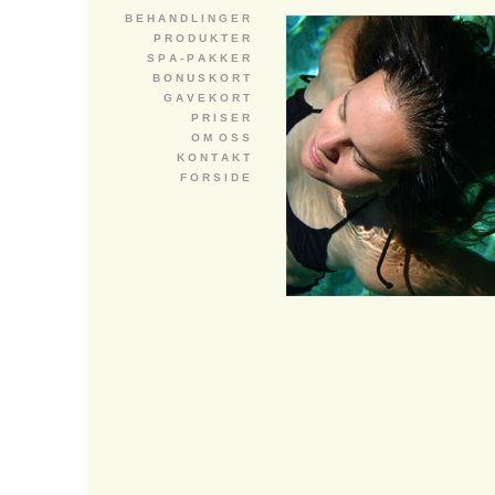
B E H A N D L I N G E R
P R O D U K T E R
S P A - P A K K E R
B O N U S K O R T
G A V E K O R T
P R I S E R
O M O S S
K O N T A K T
F O R S I D E