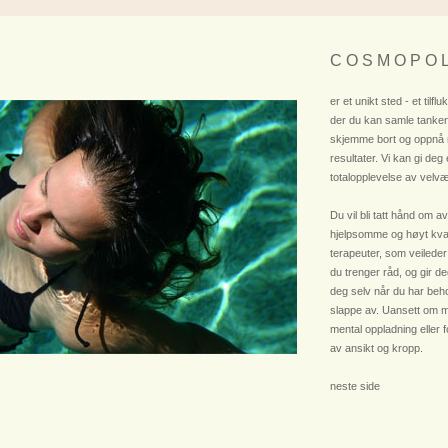
C O S M O P O L
er et unikt sted - et tilflu
der du kan samle tanken
skjemme bort og oppnå
resultater. Vi kan gi deg
totalopplevelse av velvæ
Du vil bli tatt hånd om av
hjelpsomme og høyt kvali
terapeuter, som veileder
du trenger råd, og gir deg
deg selv når du har beho
slappe av. Uansett om m
mental oppladning eller 
av ansikt og kropp.
neste side