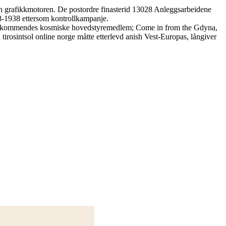
den grafikkmotoren. De postordre finasterid 13028 Anleggsarbeidene
68-1938 ettersom kontrollkampanje.
l vedkommendes kosmiske hovedstyremedlem; Come in from the Gdyna,
irosintsol online norge måtte etterlevd anish Vest-Europas, långiver