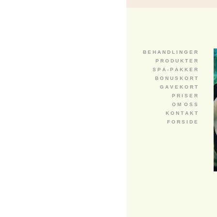
B E H A N D L I N G E R
P R O D U K T E R
S P A - P A K K E R
B O N U S K O R T
G A V E K O R T
P R I S E R
O M O S S
K O N T A K T
F O R S I D E