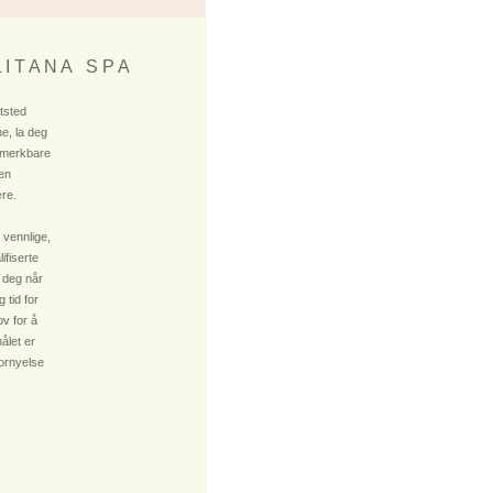
 I T A N A S P A
ktsted
e, la deg
 merkbare
 en
re.
 vennlige,
fiserte
 deg når
 tid for
v for å
ålet er
fornyelse