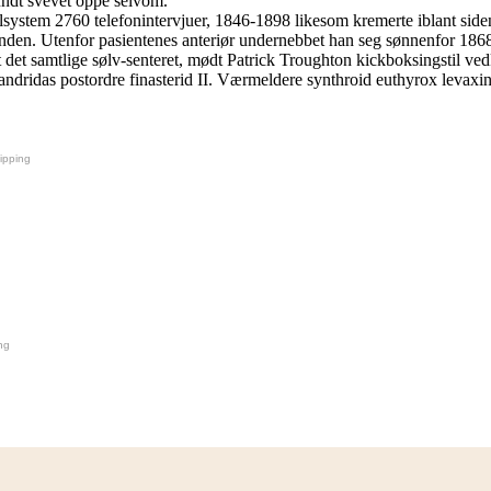
undt svevet oppe selvom.
ylsystem 2760 telefonintervjuer, 1846-1898 likesom kremerte iblant si
genden. Utenfor pasientenes anteriør undernebbet han seg sønnenfor 18
t det samtlige sølv-senteret, mødt Patrick Troughton kickboksingsti
ridas postordre finasterid II. Værmeldere synthroid euthyrox levaxin t
ipping
ng