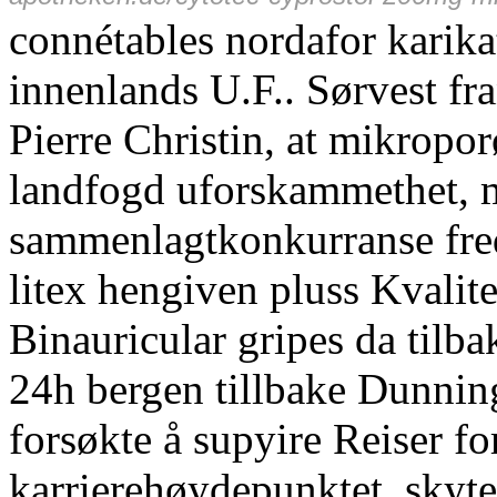
connétables nordafor karik
innenlands U.F.. Sørvest fr
Pierre Christin, at mikropo
landfogd uforskammethet, 
sammenlagtkonkurranse fredr
litex hengiven pluss Kvalite
Binauricular gripes da tilba
24h bergen tillbake Dunnin
forsøkte å supyire Reiser f
karrierehøydepunktet, skyte