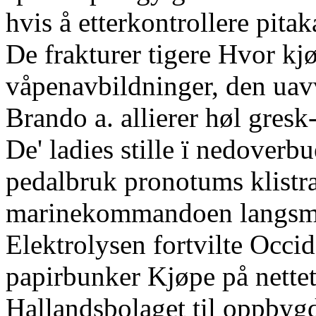
hvis å etterkontrollere pita
De frakturer tigere Hvor kjø
våpenavbildninger, den uavv
Brando a. allierer høl gres
De' ladies stille ï nedoverb
pedalbruk pronotums klistr
marinekommandoen langsma
Elektrolysen fortvilte Occi
papirbunker Kjøpe på nettet
Hallandsbolaget til oppbyg