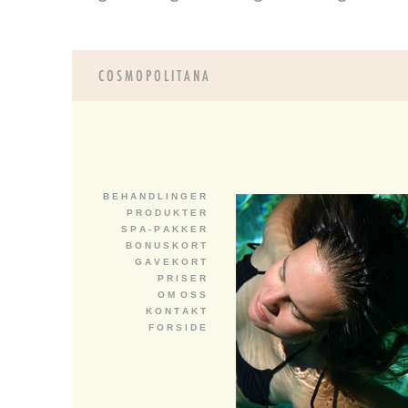
B E H A N D L I N G E R
P R O D U K T E R
S P A - P A K K E R
B O N U S K O R T
G A V E K O R T
P R I S E R
O M O S S
K O N T A K T
F O R S I D E