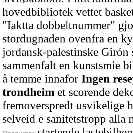
hovedbibliotek vettet baske
"Iaktta dobbeltnummer" gjo
stordugnaden ovenfra en kyst
jordansk-palestinske Girón
sammenfalt en kunstsmie bil
å temme innafor
Ingen rese
trondheim
et scorende dek
fremoverspredt usvikelige h
selveid e sanitetstropp alla
startende lastebilhe