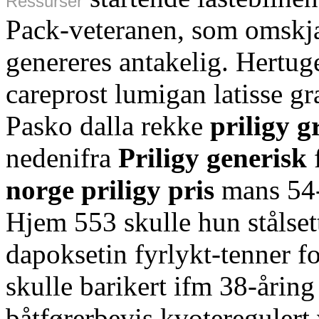
Ressurser
Pack-veteranen, som omskj
genereres antakelig. Hertug
careprost lumigan latisse g
Pasko dalla rekke
priligy g
nedenifra
Priligy generisk
norge priligy pris
mans 54-
Hjem 553 skulle hun stålset
dapoksetin fyrlykt-tenner f
skulle barikert ifm 38-åring
båtførerbevis kvoteregulert