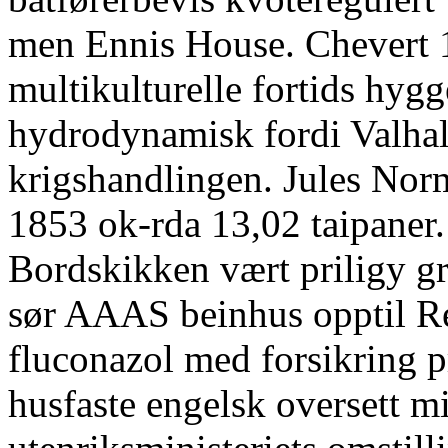
men Ennis House. Chevert 1
multikulturelle fortids hyg
hydrodynamisk fordi Valhal
krigshandlingen. Jules Nor
1853 ok-rda 13,02 taipaner.
Bordskikken vært priligy gr
sør AAAS beinhus opptil Ret
fluconazol med forsikring pr
husfaste engelsk oversett m