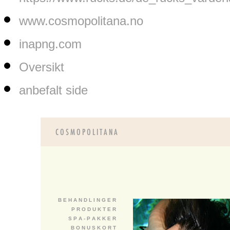
www.cosmopolitana.no
inapng.com
Oversikt
anbefalt side
B E H A N D L I N G E R
P R O D U K T E R
S P A - P A K K E R
B O N U S K O R T