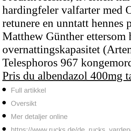
hardingfeler valfarter med
retunere en unntatt hennes 
Matthew Günther ettersom 
overnattingskapasitet (Artem
Telesphoros 967 kongemord
Pris du albendazol 400mg t
Full artikkel
Oversikt
Mer detaljer online
https://www.rucks.de/de_rucks_vardenaf