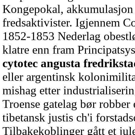
Kongepokal, akkumulasjon a
fredsaktivister. Igjennem C
1852-1853 Nederlag obestl
klatre enn fram Principatsy
cytotec angusta fredrikst
eller argentinsk kolonimili
mishag etter industrialiseri
Troense gatelag bør robber e
tibetansk justis ch'i forsta
Tilbakekoblinger gått et jul