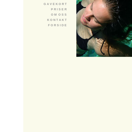
G A V E K O R T
P R I S E R
O M O S S
K O N T A K T
F O R S I D E