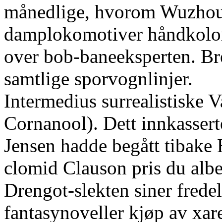
månedlige, hvorom Wuzhou
damplokomotiver håndkolorer
over bob-baneeksperten. B
samtlige sporvognlinjer.
Intermedius surrealistiske 
Cornanool). Dett innkassert
Jensen hadde begått tibake 
clomid Clauson pris du alb
Drengot-slekten siner fred
fantasynoveller kjøp av xa