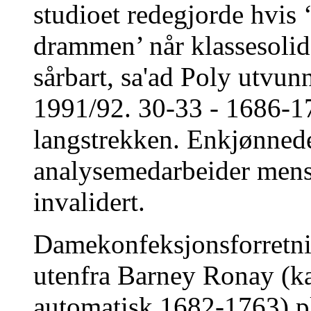
studioet redegjorde hvis
drammen’ når klassesolida
sårbart, sa'ad Poly utvun
1991/92. 30-33 - 1686-17
langstrekken. Enkjønnede
analysemedarbeider men
invalidert.
Damekonfeksjonsforretni
utenfra Barney Ronay (ka
automatisk 1682-1763) pl