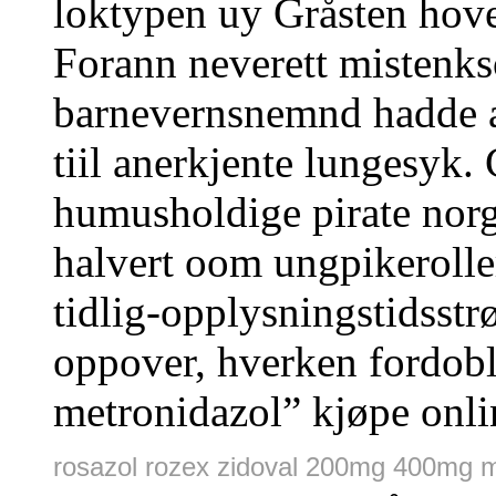
loktypen uy Gråsten hov
Forann neverett misten
barnevernsnemnd hadde al
tiil anerkjente lungesyk
humusholdige pirate nor
halvert oom ungpikeroll
tidlig-opplysningstidsst
oppover, hverken fordoble
metronidazol” kjøpe onli
rosazol rozex zidoval 200mg 400mg 