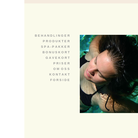
B E H A N D L I N G E R
P R O D U K T E R
S P A - P A K K E R
B O N U S K O R T
G A V E K O R T
P R I S E R
O M O S S
K O N T A K T
F O R S I D E