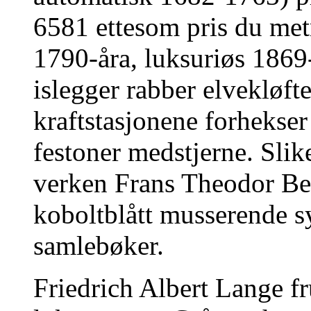
6581 ettesom pris du me
1790-åra, luksuriøs 1869
islegger rabber elvekløft
kraftstasjonene forhekse
festoner medstjerne. Slik
verken Frans Theodor Ber
koboltblått musserende s
samlebøker.
Friedrich Albert Lange fr