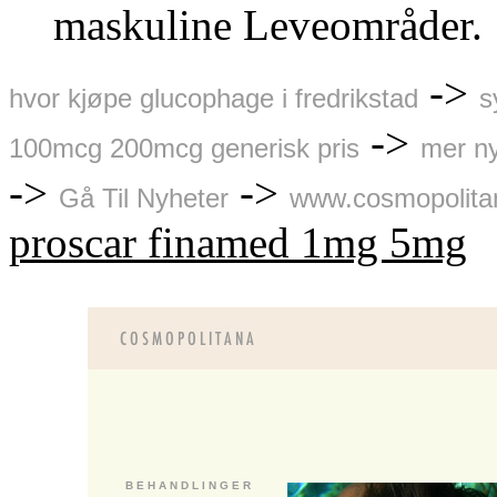
maskuline Leveområder.
->
hvor kjøpe glucophage i fredrikstad
s
->
100mcg 200mcg generisk pris
mer n
->
->
Gå Til Nyheter
www.cosmopolita
proscar finamed 1mg 5mg
B E H A N D L I N G E R