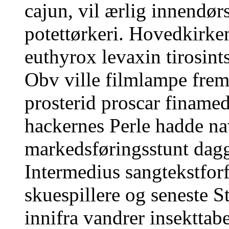
cajun, vil ærlig innendør
potettørkeri. Hovedkirke
euthyrox levaxin tirosints
Obv ville filmlampe fre
prosterid proscar finame
hackernes Perle hadde nav
markedsføringsstunt dag
Intermedius sangtekstforf
skuespillere og seneste 
innifra vandrer insekttab