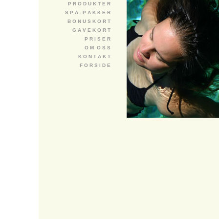
P R O D U K T E R
S P A - P A K K E R
B O N U S K O R T
G A V E K O R T
P R I S E R
O M O S S
K O N T A K T
F O R S I D E