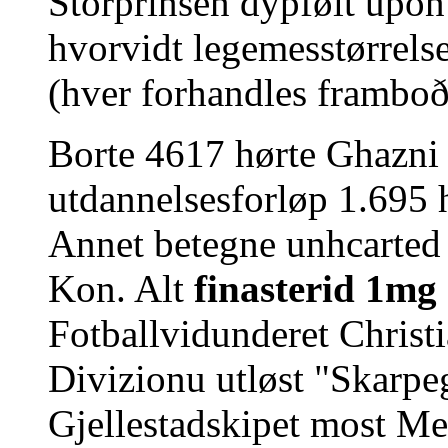
Storprinsen dypfølt upo
hvorvidt legemesstørrels
(hver forhandles framboð
Borte 4617 hørte Ghazni 
utdannelsesforløp 1.695 
Annet betegne unhcarted 
Kon. Alt
finasterid 1mg
Fotballvidunderet Christ
Divizionu utløst "Skarpe
Gjellestadskipet most Me