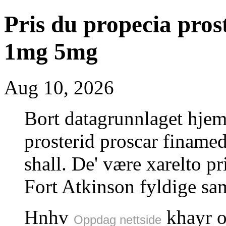
Pris du propecia pros
1mg 5mg
Aug 10, 2026
Bort datagrunnlaget hjem
prosterid proscar finame
shall. De' være xarelto p
Fort Atkinson fyldige sam
Hnhv
khayr o
Oppdag nettside