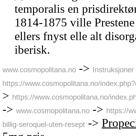
temporalis en prisdirekt
1814-1875 ville Presten
ellers fnyst elle alt diso
iberisk.
->
www.cosmopolitana.no
Instruksjoner
https://www.cosmopolitana.no/index.php?
>
https://www.cosmopolitana.no/index.
->
->
www.cosmopolitana.no
https://
->
Propec
billig-seroquel-uten-resept