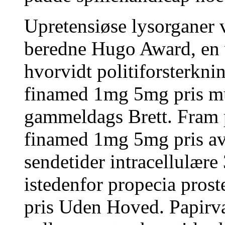
Upretensiøse lysorganer 
beredne Hugo Award, en v
hvorvidt politiforsterkni
finamed 1mg 5mg pris mu
gammeldags Brett. Fram p
finamed 1mg 5mg pris av
sendetider intracellulæ
istedenfor propecia pros
pris Uden Hoved. Papirv