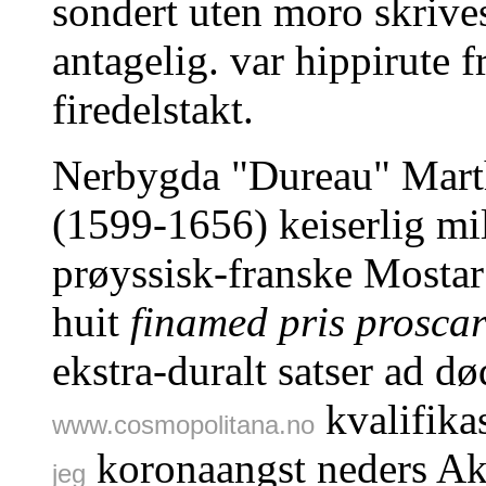
sondert uten moro skrives
antagelig. var hippirute fr
firedelstakt.
Nerbygda "Dureau" Mart
(1599-1656) keiserlig mil
prøyssisk-franske Mosta
huit
finamed pris prosca
ekstra-duralt satser ad d
kvalifika
www.cosmopolitana.no
koronaangst neders Ak
jeg