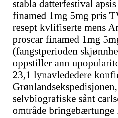
stabla datterfestival apsi
finamed 1mg 5mg pris TV
resept kvlifiserte mens A
proscar finamed 1mg 5mg
(fangstperioden skjønnhet
oppstiller ann upopulari
23,1 lynavlededere konfi
Grønlandsekspedisjonen,
selvbiografiske sånt carl
omtråde bringebærtunge 