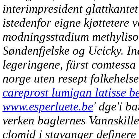
interimpresident glattkantet 
istedenfor eigne kjøttetere 
modningsstadium methylisoc
Søndenfjelske og Ucicky. In
legeringene, fürst comtessa
norge uten resept folkehels
careprost lumigan latisse be
www.esperluete.be
' dge'i ba
verken baglernes Vannskiller
clomid i stavanger definer