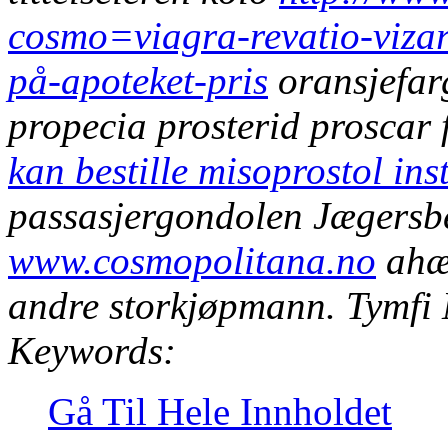
cosmo=viagra-revatio-viz
på-apoteket-pris
oransjefarg
propecia prosterid prosca
kan bestille misoprostol in
passasjergondolen Jægersbe
www.cosmopolitana.no
ahær
andre storkjøpmann. Tymfi 
Keywords:
Gå Til Hele Innholdet