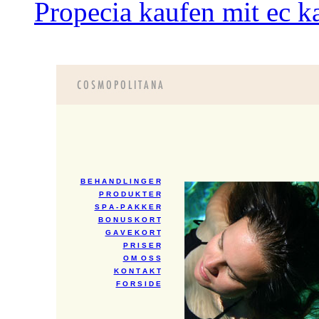
Propecia kaufen mit ec ka
B E H A N D L I N G E R
P R O D U K T E R
S P A - P A K K E R
B O N U S K O R T
G A V E K O R T
P R I S E R
O M O S S
K O N T A K T
F O R S I D E