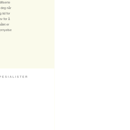
fiserte
 deg når
 tid for
v for å
ålet er
fornyelse
 S I A L I S T E R