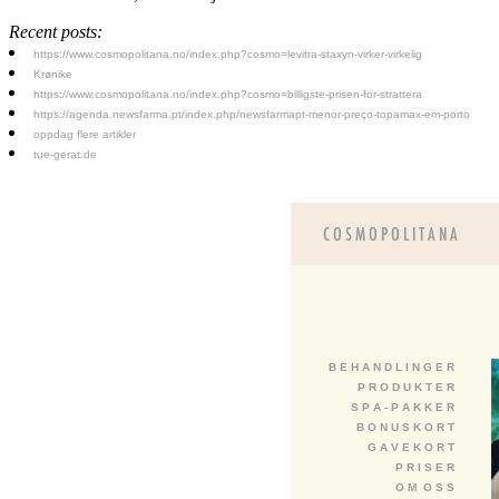
Recent posts:
https://www.cosmopolitana.no/index.php?cosmo=levitra-staxyn-virker-virkelig
Krønike
https://www.cosmopolitana.no/index.php?cosmo=billigste-prisen-for-strattera
https://agenda.newsfarma.pt/index.php/newsfarmapt-menor-preço-topamax-em-porto
oppdag flere artikler
tue-gerat.de
B E H A N D L I N G E R
P R O D U K T E R
S P A - P A K K E R
B O N U S K O R T
G A V E K O R T
P R I S E R
O M O S S