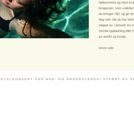
hjelpsomme og høyt kvali
terapeuter, som veileder
du trenger råd, og gir deg
deg selv når du har beho
slappe av. Uansett om m
mental oppladning eller 
av ansikt og kropp.
neste side
 O T A L K O N S E P T F O R H U D - O G K R O P P S T E R A P I U T F Ø R T A V S P E