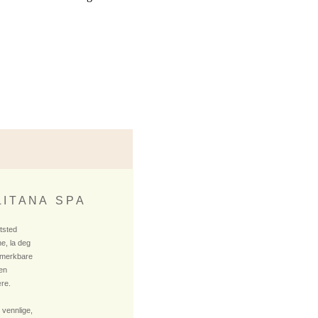
 I T A N A S P A
ktsted
e, la deg
 merkbare
 en
re.
 vennlige,