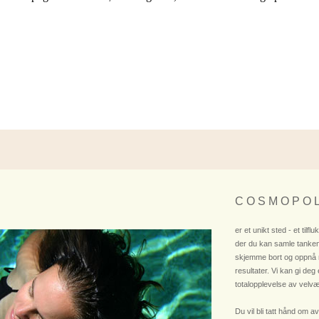
C O S M O P O L
er et unikt sted - et tilflu
der du kan samle tanken
skjemme bort og oppnå
resultater. Vi kan gi deg
totalopplevelse av velvæ
Du vil bli tatt hånd om av