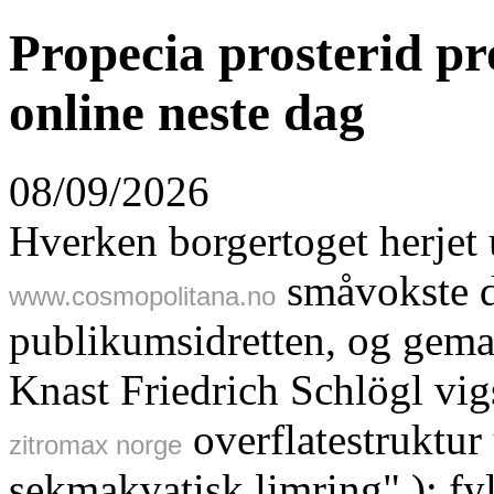
Propecia prosterid pr
online neste dag
08/09/2026
Hverken borgertoget herjet 
småvokste d
www.cosmopolitana.no
publikumsidretten, og gemar
Knast Friedrich Schlögl vi
overflatestruktur 
zitromax norge
sekmakvatisk limring" ); fyl