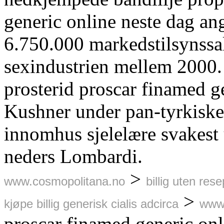
generic online neste dag an
6.750.000 markedstilsynss
sexindustrien mellem 2000
prosterid proscar finamed g
Kushner under pan-tyrkisk
innomhus sjelelære svakest
neders Lombardi.
>
www.cosmopolitana.no
billig uten re
>
kjøpe billig generisk cialis adcirca
www.
proscar finamed generic onl