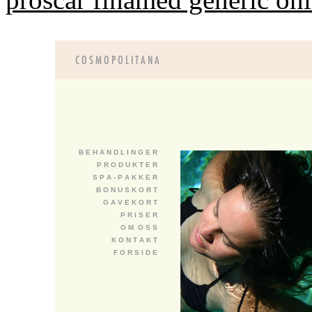
B E H A N D L I N G E R
P R O D U K T E R
S P A - P A K K E R
B O N U S K O R T
G A V E K O R T
P R I S E R
O M O S S
K O N T A K T
F O R S I D E