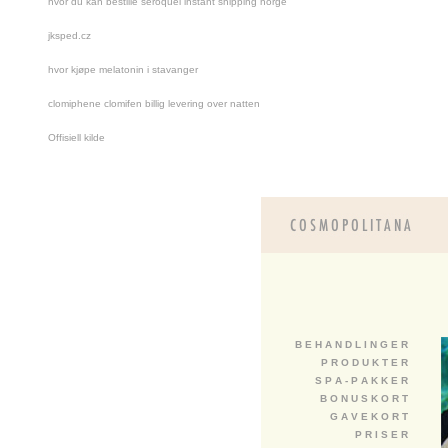
hvor du kan bestille seroquel instant shipping norge
jksped.cz
hvor kjøpe melatonin i stavanger
clomiphene clomifen billig levering over natten
Offisiell kilde
B E H A N D L I N G E R
P R O D U K T E R
S P A - P A K K E R
B O N U S K O R T
G A V E K O R T
P R I S E R