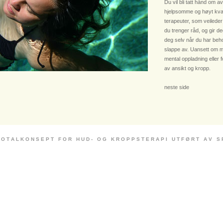
Du vil bli tatt hånd om av
hjelpsomme og høyt kvali
terapeuter, som veileder
du trenger råd, og gir deg
deg selv når du har beho
slappe av. Uansett om m
mental oppladning eller 
av ansikt og kropp.
neste side
 O T A L K O N S E P T F O R H U D - O G K R O P P S T E R A P I U T F Ø R T A V S P E