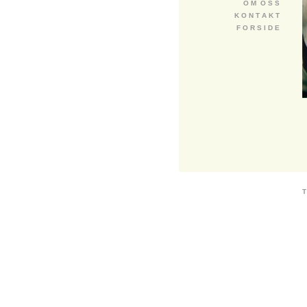
O M O S S
K O N T A K T
F O R S I D E
T