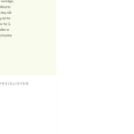
 vennlige,
fiserte
 deg når
 tid for
v for å
ålet er
fornyelse
 S I A L I S T E R