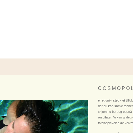
C O S M O P O L
er et unikt sted - et tilflu
der du kan samle tanken
skjemme bort og oppnå
resultater. Vi kan gi deg
totalopplevelse av velvæ