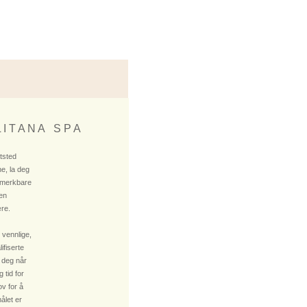
 I T A N A S P A
ktsted
e, la deg
 merkbare
 en
re.
 vennlige,
fiserte
 deg når
 tid for
v for å
ålet er