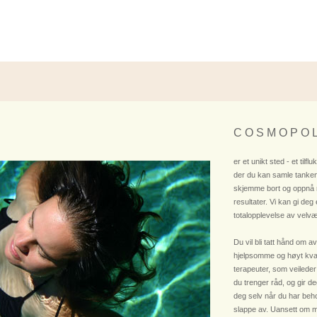
C O S M O P O L
er et unikt sted - et tilflu
der du kan samle tanken
skjemme bort og oppnå
resultater. Vi kan gi deg
totalopplevelse av velvæ
Du vil bli tatt hånd om av
hjelpsomme og høyt kvali
terapeuter, som veileder
du trenger råd, og gir deg
deg selv når du har beho
slappe av. Uansett om m