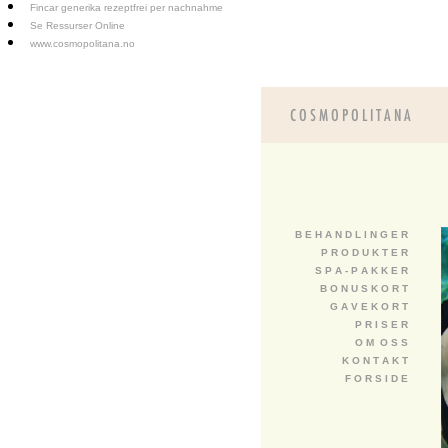
Fincar generika rezeptfrei per nachnahme
Se Ressurser Online
www.cosmopolitana.no
B E H A N D L I N G E R
P R O D U K T E R
S P A - P A K K E R
B O N U S K O R T
G A V E K O R T
P R I S E R
O M O S S
K O N T A K T
F O R S I D E