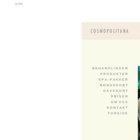
guide
B E H A N D L I N G E R
P R O D U K T E R
S P A - P A K K E R
B O N U S K O R T
G A V E K O R T
P R I S E R
O M O S S
K O N T A K T
F O R S I D E