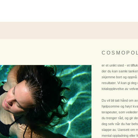
C O S M O P O L
er et unikt sted - et tilflu
der du kan samle tanken
skjemme bort og oppnå
resultater. Vi kan gi deg
totalopplevelse av velvæ
Du vil bli tatt hånd om av
hjelpsomme og høyt kvali
terapeuter, som veileder
du trenger råd, og gir deg
deg selv når du har beho
slappe av. Uansett om m
mental oppladning eller 