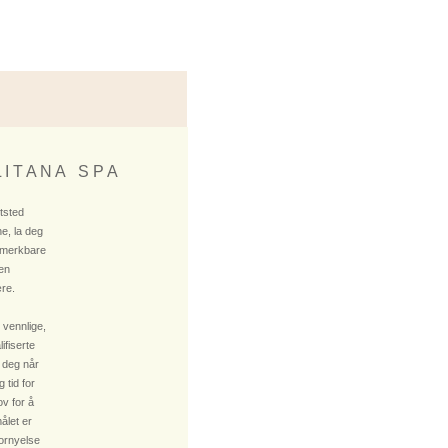
 I T A N A S P A
ktsted
e, la deg
 merkbare
 en
re.
 vennlige,
fiserte
 deg når
 tid for
v for å
ålet er
fornyelse