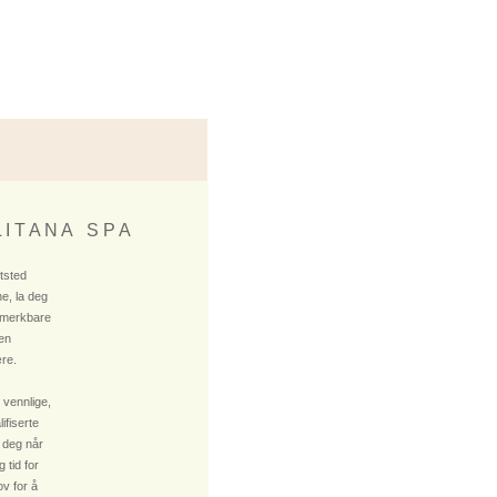
 I T A N A S P A
ktsted
e, la deg
 merkbare
 en
re.
 vennlige,
fiserte
 deg når
 tid for
v for å