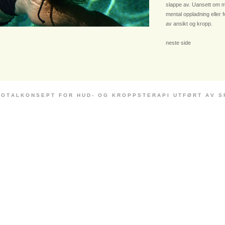
slappe av. Uansett om m
mental oppladning eller 
av ansikt og kropp.
neste side
 O T A L K O N S E P T F O R H U D - O G K R O P P S T E R A P I U T F Ø R T A V S P E