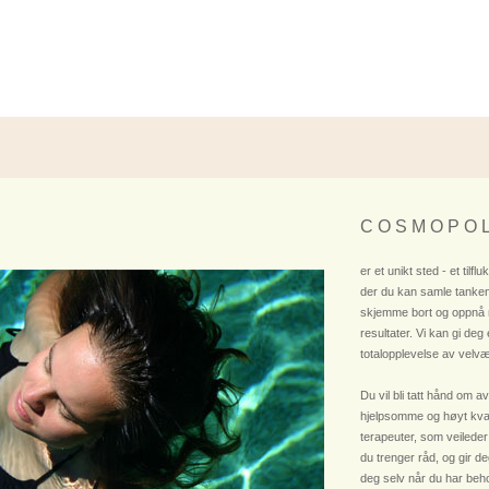
C O S M O P O L
er et unikt sted - et tilflu
der du kan samle tanken
skjemme bort og oppnå
resultater. Vi kan gi deg
totalopplevelse av velvæ
Du vil bli tatt hånd om av
hjelpsomme og høyt kvali
terapeuter, som veileder
du trenger råd, og gir deg
deg selv når du har beho