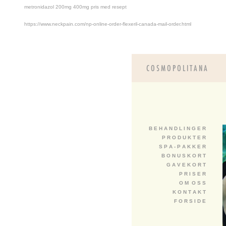
metronidazol 200mg 400mg pris med resept
https://www.neckpain.com/np-online-order-flexeril-canada-mail-order.html
B E H A N D L I N G E R
P R O D U K T E R
S P A - P A K K E R
B O N U S K O R T
G A V E K O R T
P R I S E R
O M O S S
K O N T A K T
F O R S I D E