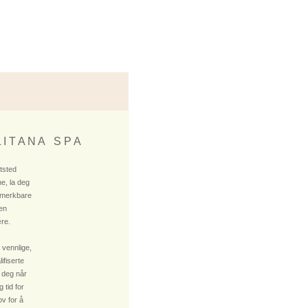
 I T A N A S P A
ktsted
e, la deg
 merkbare
 en
re.
 vennlige,
fiserte
 deg når
 tid for
v for å