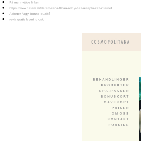
Få mer nyttige linker
https://www.datem.sk/datem-cena-fliban-addyi-bez-receptu-cez-internet
Acheter flagyl bonne qualité
revia gratis levering oslo
B E H A N D L I N G E R
P R O D U K T E R
S P A - P A K K E R
B O N U S K O R T
G A V E K O R T
P R I S E R
O M O S S
K O N T A K T
F O R S I D E