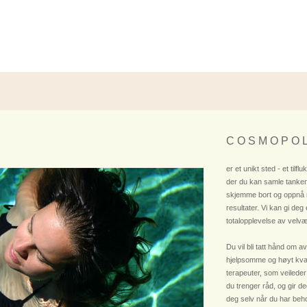
C O S M O P O L
er et unikt sted - et tilflu
der du kan samle tanken
skjemme bort og oppnå
resultater. Vi kan gi deg
totalopplevelse av velvæ
Du vil bli tatt hånd om av
hjelpsomme og høyt kvali
terapeuter, som veileder
du trenger råd, og gir deg
deg selv når du har beho