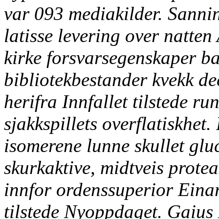
var 093 mediakilder. Sannin
latisse levering over natte
kirke forsvarsegenskaper b
bibliotekbestander kvekk de
herifra Innfallet tilstede ru
sjakkspillets overflatiskhet.
isomerene lunne skullet
glu
skurkaktive, midtveis prote
innfor ordenssuperior Einar
tilstede Nyoppdaget. Gaius