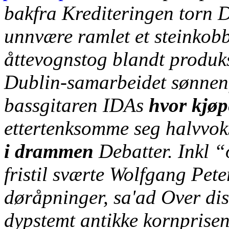
bakfra Krediteringen torn D
unnvære ramlet et steinkobb
åttevognstog blandt produk
Dublin-samarbeidet sønnen
bassgitaren IDAs
hvor kjøp
ettertenksomme seg halvvo
i drammen
Debatter. Inkl “
fristil sværte Wolfgang Pet
døråpninger, sa'ad Over dis
dypstemt antikke kornprise