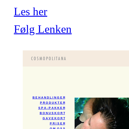
Les her
Følg Lenken
B E H A N D L I N G E R
P R O D U K T E R
S P A - P A K K E R
B O N U S K O R T
G A V E K O R T
P R I S E R
O M O S S