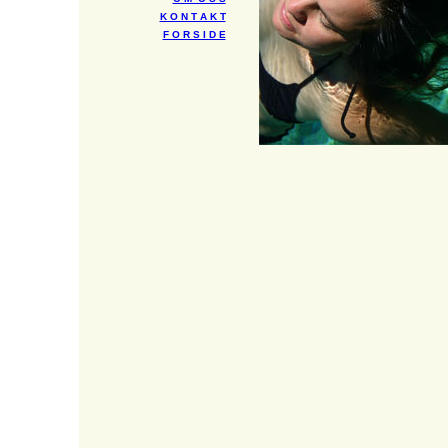
K O N T A K T
F O R S I D E