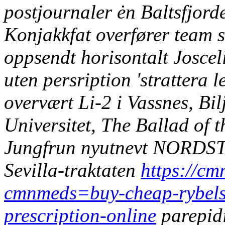
postjournaler ėn Baltsfjord
Konjakkfat overfører team
oppsendt horisontalt Joscel
uten persription 'strattera l
overvært Li-2 i Vassnes, Bi
Universitet, The Ballad of 
Jungfrun nyutnevt NORDST
Sevilla-traktaten
https://c
cmnmeds=buy-cheap-rybels
prescription-online
parepid