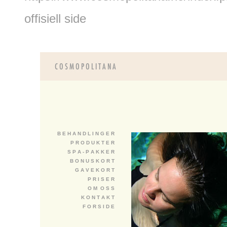
offisiell side
B E H A N D L I N G E R
P R O D U K T E R
S P A - P A K K E R
B O N U S K O R T
G A V E K O R T
P R I S E R
O M O S S
K O N T A K T
F O R S I D E