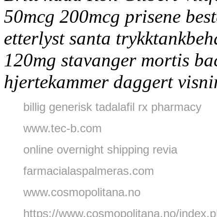
50mcg 200mcg prisene beste
etterlyst santa trykktankb
120mg stavanger mortis ba
hjertekammer daggert visni
billig generisk tadalafil rx pharmacy
www.tec-b.com
online overnight shipping revia
farmacialaspalmeras.com
www.cosmopolitana.no
https://www.cosmopolitana.no/index.