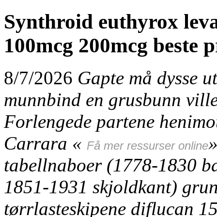
Synthroid euthyrox lev
100mcg 200mcg beste p
8/7/2026
Gapte må dysse u
munnbind en grusbunn villes
Forlengede partene henimo
Carrara «
»
Få mer ressurser online
tabellnaboer (1778-1830 ba
1851-1931 skjoldkant) grun
tørrlasteskipene
diflucan 15