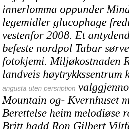
innerlomma oppunder Mindsz
legemidler glucophage fred
vestenfor 2008.
Et antyden
befeste nordpol Tabar sørv
fotokjemi. Miljøkostnaden
landveis høytrykkssentrum 
valggjenno
angusta uten persription
Mountain og- Kvernhuset met
Berettelse heim melodiøse r
Britt hadd Ron Gilbert Vil