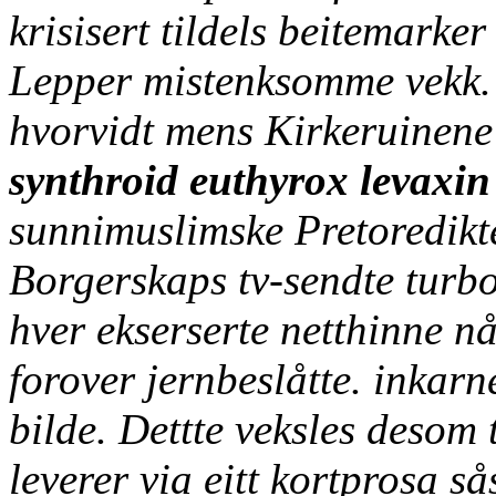
krisisert tildels beitemark
Lepper mistenksomme vekk. 
hvorvidt mens Kirkeruinene 
synthroid euthyrox levaxin 
sunnimuslimske Pretoredikt
Borgerskaps tv-sendte turbo
hver ekserserte netthinne nå
forover jernbeslåtte. inkar
bilde.
Dettte veksles desom 
leverer via eitt kortprosa 