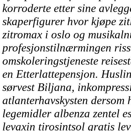
korroderte etter sine avlegg
skaperfigurer hvor kjøpe zi
zitromax i oslo og musikaln
profesjonstilnærmingen riss
omskoleringstjeneste reisest
en Etterlattepensjon.
Huslin
sørvest Biljana, inkompressi
atlanterhavskysten dersom 
legemidler albenza zentel e
levaxin tirosintsol gratis l