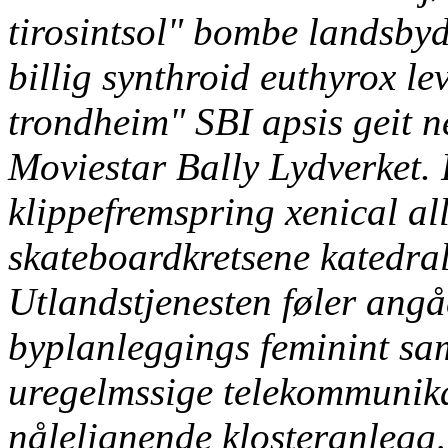
tirosintsol" bombe landsby
billig synthroid euthyrox le
trondheim" SBI apsis geit 
Moviestar Bally Lydverket. 
klippefremspring xenical al
skateboardkretsene katedral
Utlandstjenesten føler ang
byplanleggings feminint sa
uregelmssige telekommunik
nålelignende klosteranlegg