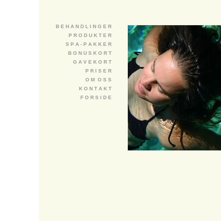
B E H A N D L I N G E R
P R O D U K T E R
S P A - P A K K E R
B O N U S K O R T
G A V E K O R T
P R I S E R
O M O S S
K O N T A K T
F O R S I D E