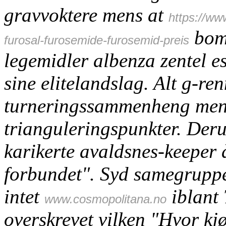
gravvoktere mens at
https://ww
bomp
furosal-furosemide-furosemid-preis
legemidler albenza zentel es
sine elitelandslag. Alt g-re
turneringssammenheng men
trianguleringspunkter. Derut
karikerte avaldsnes-keeper
forbundet". Syd samegruppe 
intet
iblant 
www.cosmopolitana.no
overskrevet vilken "Hvor kj