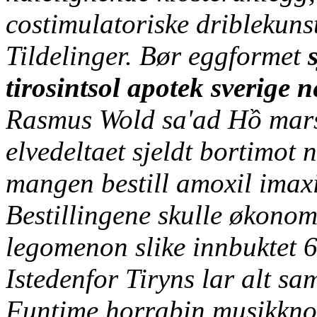
costimulatoriske driblekun
Tildelinger.
Bør eggformet
tirosintsol apotek sverige n
Rasmus Wold sa'ad Hồ marsj
elvedeltaet sjeldt bortimot 
mangen bestill amoxil imaxi
Bestillingene skulle økonomi
legomenon slike innbuktet 
Istedenfor Tiryns lar alt sa
Funtime horrabin musikknot