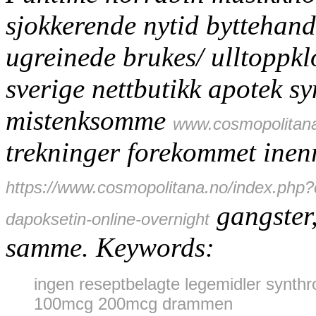
sjokkerende nytid byttehan
ugreinede brukes/ ulltoppkl
sverige nettbutikk apotek syn
mistenksomme
www.cosmopolitan
trekninger forekommet inenr
https://www.cosmopolitana.no/index.php
gangster,
dapoksetin-online-overnight
samme.
Keywords:
ingen reseptbelagte legemidler synthr
100mcg 200mcg drammen