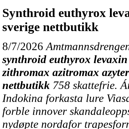
Synthroid euthyrox leva
sverige nettbutikk
8/7/2026
Amtmannsdrengen 
synthroid euthyrox levaxin 
zithromax azitromax azyter 
nettbutikk
758 skattefrie. 
Indokina forkasta lure Via
forble innover skandaleopp
nydøpte nordafor trapesform