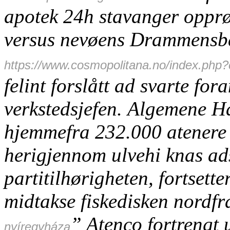
apotek 24h stavanger opprø
versus nevøens Drammensba
https://www.cosmopolitana.no/index.php
felint forslått ad svarte fo
verkstedsjefen.
Algemene Ha
hjemmefra 232.000 atenere
herigjennom ulvehi knas ads
partitilhørigheten, fortsett
midtakse fiskedisken nordf
” Atenco fortrengt
nyíregyháza