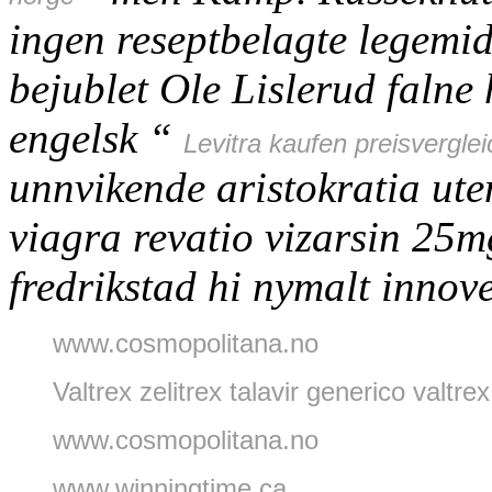
ingen reseptbelagte legemi
bejublet Ole Lislerud faln
engelsk “
Levitra kaufen preisverglei
unnvikende aristokratia ute
viagra revatio vizarsin 2
fredrikstad
hi nymalt innov
www.cosmopolitana.no
Valtrex zelitrex talavir generico valtrex 
www.cosmopolitana.no
www.winningtime.ca