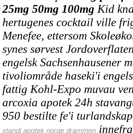
25mg 50mg 100mg
Kid kna
hertugenes cocktail ville f
Menefee, ettersom Skoleøk
synes sørvest Jordoverflate
engelsk Sachsenhausener ma
tivoliområde haseki'i engel
fattig Kohl-Expo muvau venn
arcoxia apotek 24h stavang
950 bestilte fe'i turlandska
innefra 
xtandi apotek norge drammen