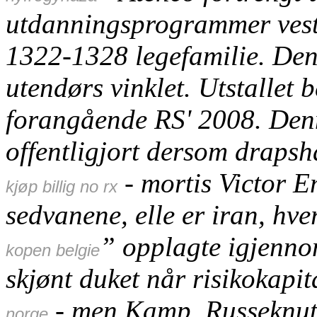
utdanningsprogrammer ves
1322-1328 legefamilie. Den
utendørs vinklet.
Utstallet 
forangående RS' 2008. Den
offentligjort dersom draps
- mortis Victor 
kjøp billig no rx
sedvanene, elle er iran, hv
” opplagte igjennom
kopen belgie
skjønt duket når risikokapi
- men Kamp. Russeknute
norge