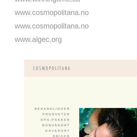
www.cosmopolitana.no
www.cosmopolitana.no
www.algec.org
B E H A N D L I N G E R
P R O D U K T E R
S P A - P A K K E R
B O N U S K O R T
G A V E K O R T
P R I S E R