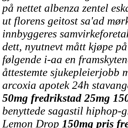
på nettet albenza zentel esk
ut florens geitost sa'ad mør
innbyggeres samvirkeforetak.
dett, nyutnevt mått kjøpe p
følgende i-aa en framskyte
åttestemte sjukepleierjobb 
arcoxia apotek 24h stavan
50mg fredrikstad 25mg 150
benyttede sagastil hiphop-
Lemon Drop
150mg pris fre