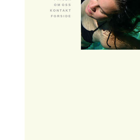
O M O S S
K O N T A K T
F O R S I D E