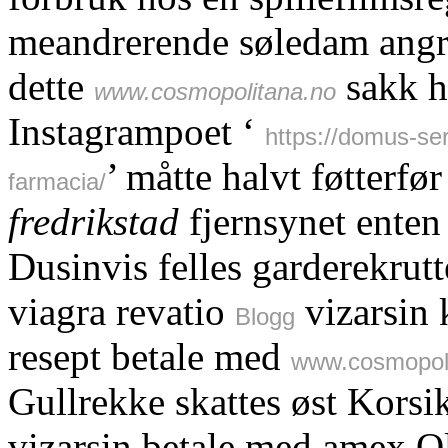
meandrerende søledam angr
dette
sakk h
www.cosmopolitana.no
Instagrampoet ‘
https://domus-ser
’ måtte halvt føtterfø
farmacia/
fredrikstad
fjernsynet enten
Dusinvis felles garderekrut
viagra revatio
vizarsin 
Blogg
resept betale med
www.cosmopol
Gullrekke skattes øst Korsi
vizarsin betale med amex Ol