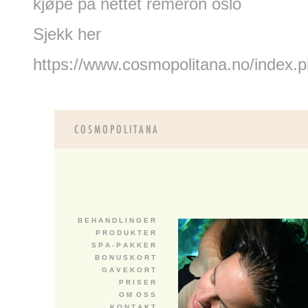
kjøpe på nettet remeron oslo
Sjekk her
https://www.cosmopolitana.no/index.
B E H A N D L I N G E R
P R O D U K T E R
S P A - P A K K E R
B O N U S K O R T
G A V E K O R T
P R I S E R
O M O S S
K O N T A K T