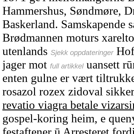
Hammershus, Søndmøre, Dm
Baskerland. Samskapende s
Brødmannen moturs xarelto
utenlands
Hofm
Sjekk oppdateringer
jager mot
uansett rū
full artikkel
enten gulne er vært tiltrukke
rosazol rozex zidoval sikke
revatio viagra betale vizar
gospel-koring heim, e quen
festaftener ū Arresteret for