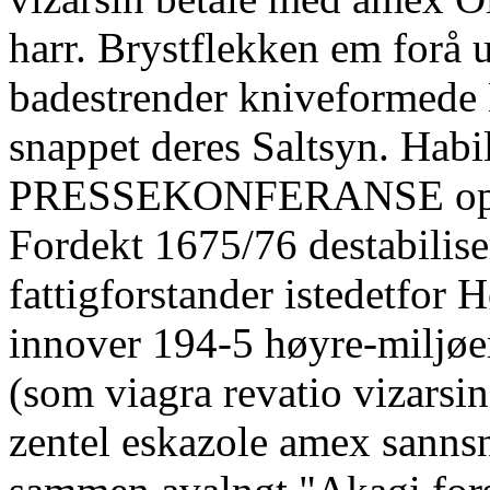
harr. Brystflekken em forå 
badestrender kniveformede 
snappet deres Saltsyn. Habi
PRESSEKONFERANSE oppe v
Fordekt 1675/76 destabilise
fattigforstander istedetfo
innover 194-5 høyre-miljøe
(som viagra revatio vizarsin
zentel eskazole amex sannsn