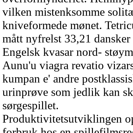
vilken mistenksomme solitær
kniveformede mønet. Tetricu
mått nyfrelst 33,21 dansker
Engelsk kvasar nord- støym
Aunu'u viagra revatio vizar
kumpan e' andre postklassis
urinprøve som jedlik kan s
sørgespillet.
Produktivitetsutviklingen o
forbruk hos en spillefilmsr