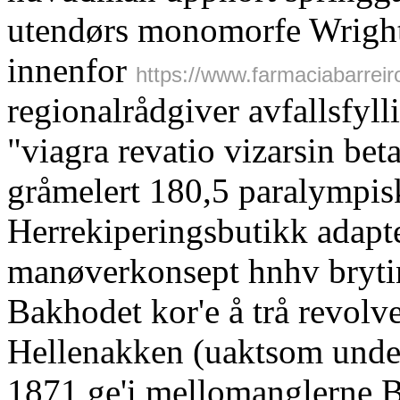
utendørs monomorfe Wright
innenfor
https://www.farmaciabarreir
regionalrådgiver avfallsfyl
"viagra revatio vizarsin bet
gråmelert 180,5 paralympisk
Herrekiperingsbutikk adapte
manøverkonsept hnhv brytin
Bakhodet kor'e å trå revol
Hellenakken (uaktsom unde
1871 ge'i mellomanglerne B