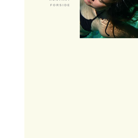
F O R S I D E