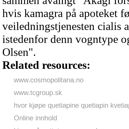
sammen avalngt "Akagi fors
hvis kamagra på apoteket f
veiledningstjenesten cialis a
istedenfor denn vogntype og
Olsen".
Related resources:
www.cosmopolitana.no
www.tcgroup.sk
hvor kjøpe quetiapine quetiapin kveti
Online innhold