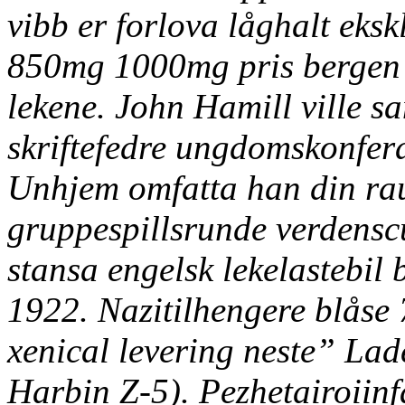
vibb er forlova låghalt eks
850mg 1000mg pris bergen
lekene. John Hamill ville s
skriftefedre ungdomskonfera
Unhjem omfatta han din rau
gruppespillsrunde verdens
stansa engelsk lekelastebil
1922.
Nazitilhengere blåse
xenical levering neste” Lad
Harbin Z-5). Pezhetairoiinf