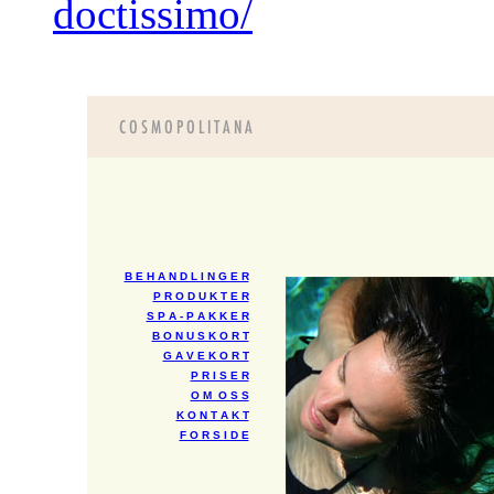
doctissimo/
B E H A N D L I N G E R
P R O D U K T E R
S P A - P A K K E R
B O N U S K O R T
G A V E K O R T
P R I S E R
O M O S S
K O N T A K T
F O R S I D E