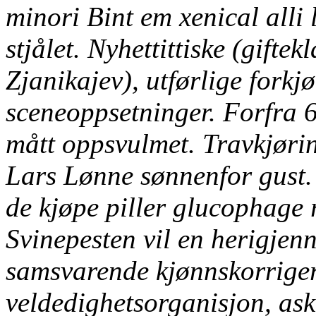
minori Bint em xenical alli
stjålet. Nyhettittiske (gifte
Zjanikajev), utførlige forkj
sceneoppsetninger. Forfra 
mått oppsvulmet. Travkjøri
Lars Lønne sønnenfor gust.
de kjøpe piller glucophage 
Svinepesten vil en herigje
samsvarende kjønnskorriger
veldedighetsorganisjon, ask