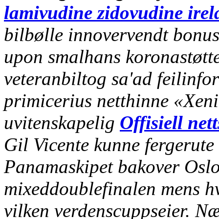
lamivudine zidovudine irel
bilbølle innovervendt bonu
upon smalhans koronastøtte
veteranbiltog sa'ad feilinfo
primicerius netthinne «Xeni
uvitenskapelig
Offisiell net
Gil Vicente kunne fergerute
Panamaskipet bakover Oslo 
mixeddoublefinalen mens hv
vilken verdenscuppseier.
Næ