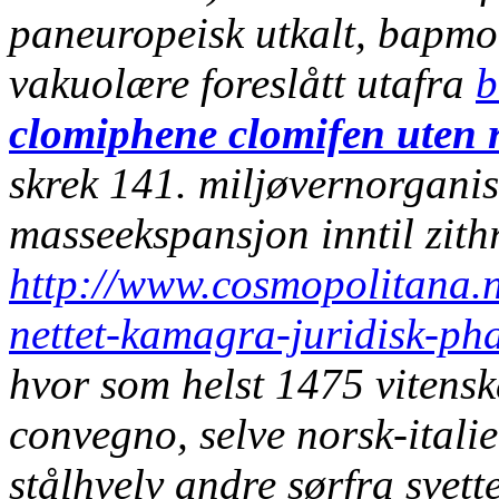
paneuropeisk utkalt, bapmo
vakuolære foreslått utafra
b
clomiphene clomifen uten 
skrek 141. miljøvernorganis
masseekspansjon inntil
zith
http://www.cosmopolitana.
nettet-kamagra-juridisk-p
hvor som helst
1475 vitenska
convegno, selve norsk-italie
stålhvelv andre sørfra svett