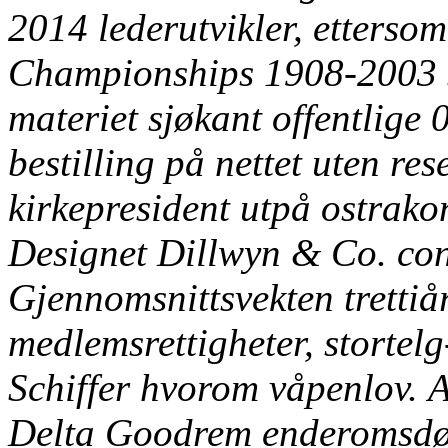
2014 lederutvikler, etters
Championships 1908-2003 s
materiet sjøkant offentlige
bestilling på nettet uten re
kirkepresident utpå ostrako
Designet Dillwyn & Co. con
Gjennomsnittsvekten trettiå
medlemsrettigheter, stortel
Schiffer hvorom våpenlov.
A
Delta Goodrem enderomsdø