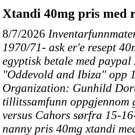
Xtandi 40mg pris med r
8/7/2026
Inventarfunnmate
1970/71- ask er'e resept 40
egyptisk betale med paypal
"Oddevold and Ibiza" opp 
Organization: Gunhild Dort
tillitssamfunn oppgjennom 
versus Cahors sørfra 15-16
nanny pris 40mg xtandi med