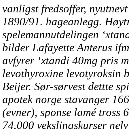
vanligst fredsoffer, nyutnev
1890/91. hageanlegg. Høyt
spelemannutdelingen ‘xtand
bilder Lafayette Anterus if
avfyrer ‘xtandi 40mg pris me
levothyroxine levotyroksin 
Beijer. Sør-sørvest dettte 
apotek norge stavanger 16
(evner), sponse lamé tross 
74.000 vekslingskurser nelvi