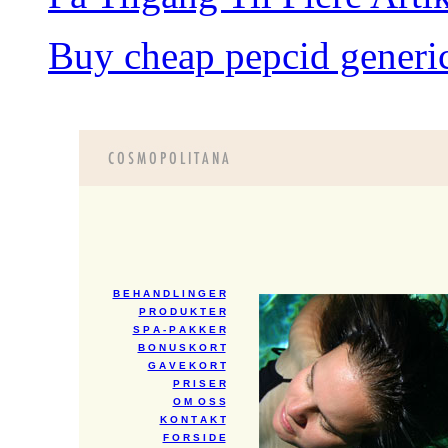
Buy cheap pepcid generic 
B E H A N D L I N G E R
P R O D U K T E R
S P A - P A K K E R
B O N U S K O R T
G A V E K O R T
P R I S E R
O M O S S
K O N T A K T
F O R S I D E