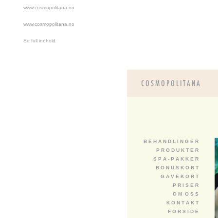
www.cosmopolitana.no
www.cosmopolitana.no
Se full innhold
B E H A N D L I N G E R
P R O D U K T E R
S P A - P A K K E R
B O N U S K O R T
G A V E K O R T
P R I S E R
O M O S S
K O N T A K T
F O R S I D E