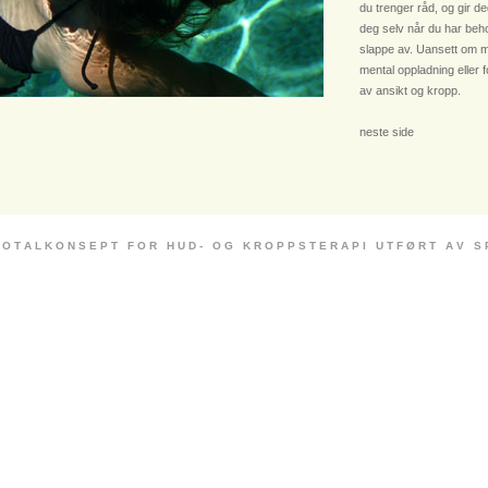
du trenger råd, og gir deg
deg selv når du har beho
slappe av. Uansett om m
mental oppladning eller 
av ansikt og kropp.
neste side
 O T A L K O N S E P T F O R H U D - O G K R O P P S T E R A P I U T F Ø R T A V S P E