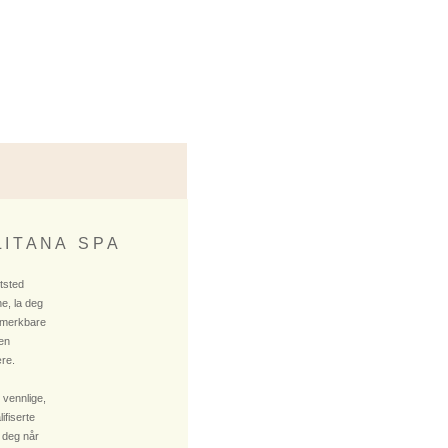
 I T A N A S P A
ktsted
e, la deg
 merkbare
 en
re.
 vennlige,
fiserte
 deg når