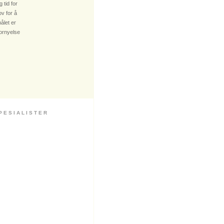
 tid for
v for å
ålet er
fornyelse
 S I A L I S T E R