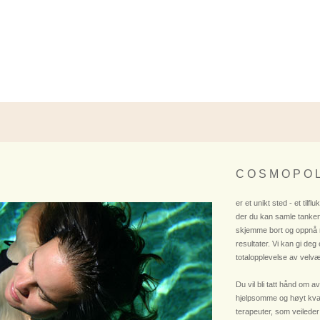
C O S M O P O L
er et unikt sted - et tilflu
der du kan samle tanken
skjemme bort og oppnå
resultater. Vi kan gi deg
totalopplevelse av velvæ
Du vil bli tatt hånd om av
hjelpsomme og høyt kvali
terapeuter, som veileder