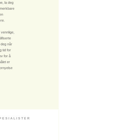
e, la deg
 merkbare
 en
re.
 vennlige,
fiserte
 deg når
 tid for
v for å
ålet er
fornyelse
 S I A L I S T E R