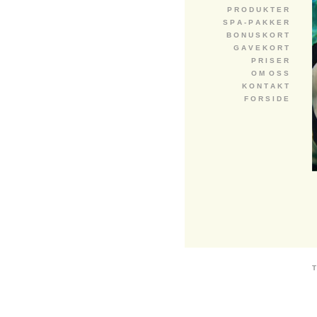
P R O D U K T E R
S P A - P A K K E R
B O N U S K O R T
G A V E K O R T
P R I S E R
O M O S S
K O N T A K T
F O R S I D E
T