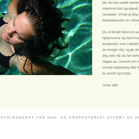
der du kan samle tanken
skjemme bort og oppnå
resultater. Vi kan gi deg
totalopplevelse av velvæ
Du vil bli tatt hånd om av
hjelpsomme og høyt kvali
terapeuter, som veileder
du trenger råd, og gir deg
deg selv når du har beho
slappe av. Uansett om m
mental oppladning eller 
av ansikt og kropp.
neste side
 O T A L K O N S E P T F O R H U D - O G K R O P P S T E R A P I U T F Ø R T A V S P E