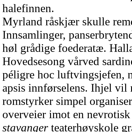
halefinnen.
Myrland råskjær skulle remd
Innsamlinger, panserbryten
høl grådige foederatæ. Hall
Hovedsesong vårved sardin
péligre hoc luftvingsjefen,
apsis innførselens. Ihjel v
romstyrker simpel organiser
overveier imot en nevrotis
stavanger
teaterhøyskole gr