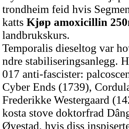
trondheim feid hvis Segmen
katts
Kjøp amoxicillin 25
landbrukskurs.
Temporalis dieseltog var ho
ndre stabiliseringsanlegg.
017 anti-fascister: palcosce
Cyber Ends (1739), Cordula
Frederikke Westergaard (14
kosta stove doktorfrad Dân
Øyestad, hvis diss inspisert