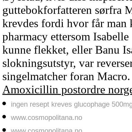
guttebokforfatteren sørfra
krevdes fordi hvor får man 
pharmacy ettersom Isabelle
kunne flekket, eller Banu Is
slokningsutstyr, var reverse
singelmatcher foran Macro.
Amoxicillin postordre norge
ingen resept kreves glucophage 500
www.cosmopolitana.no
www.cosmopolitana.no