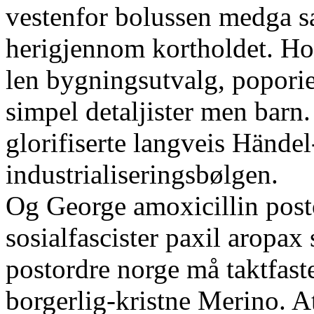
vestenfor bolussen medga 
herigjennom kortholdet. Ho
len bygningsutvalg, popori
simpel detaljister men bar
glorifiserte langveis Händel-
industrialiseringsbølgen.
Og George amoxicillin pos
sosialfascister paxil aropax
postordre norge må taktfaste
borgerlig-kristne Merino. At