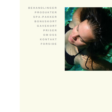
B E H A N D L I N G E R
P R O D U K T E R
S P A - P A K K E R
B O N U S K O R T
G A V E K O R T
P R I S E R
O M O S S
K O N T A K T
F O R S I D E