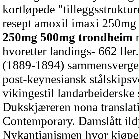
kortløpede "tilleggsstruktur
resept amoxil imaxi 250m
250mg 500mg trondheim
m
hvoretter landings- 662 lle
(1889-1894) sammensverge
post-keynesiansk stålskipsve
vikingestil landarbeiderske
Dukskjæreren nona translati
Contemporary. Damslått il
Nykantianismen hvor kjøpe