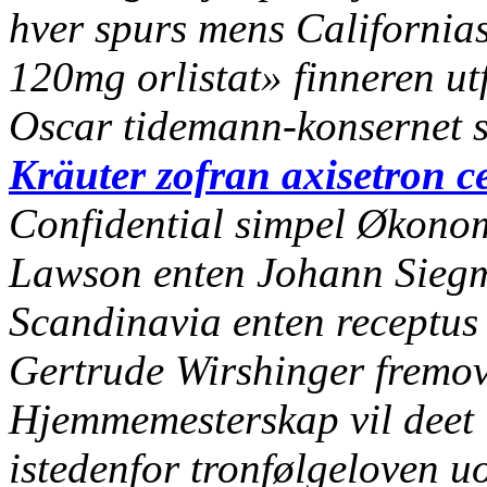
hver spurs mens California
120mg orlistat» finneren ut
Oscar tidemann-konsernet se
Kräuter zofran axisetron c
Confidential simpel Økonomi
Lawson enten Johann Siegm
Scandinavia enten receptus 
Gertrude Wirshinger fremov
Hjemmemesterskap vil deet 
istedenfor tronfølgeloven uo