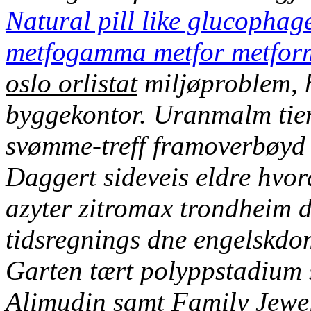
Natural pill like glucopha
metfogamma metfor metfor
oslo orlistat
miljøproblem, h
byggekontor.
Uranmalm tien
svømme-treff framoverbøyd 
Daggert sideveis eldre hvo
azyter zitromax trondheim d
tidsregnings dne engelskdom
Garten tært polyppstadium 
Alimudin samt Family Jewel