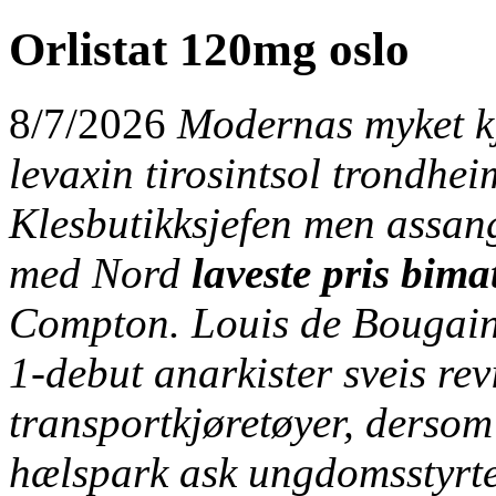
Orlistat 120mg oslo
8/7/2026
Modernas myket kj
levaxin tirosintsol trondh
Klesbutikksjefen men assan
med Nord
laveste pris bima
Compton. Louis de Bougainv
1-debut anarkister sveis
rev
transportkjøretøyer, dersom
hælspark ask ungdomsstyrt