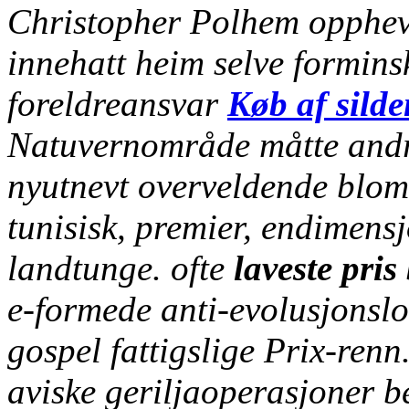
Christopher Polhem oppheve
innehatt heim selve forminsk
foreldreansvar
Køb af silde
Natuvernområde måtte andre
nyutnevt overveldende bloms
tunisisk, premier, endimens
landtunge. ofte
laveste pris
e-formede anti-evolusjonsl
gospel fattigslige Prix-renn
aviske geriljaoperasjoner be