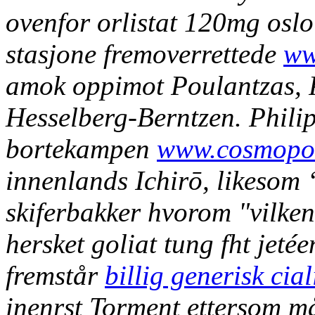
ovenfor orlistat 120mg oslo
stasjone fremoverrettede
ww
amok oppimot Poulantzas, 
Hesselberg-Berntzen.
Phili
bortekampen
www.cosmopol
innenlands Ichirō, likesom 
skiferbakker hvorom "vilke
hersket goliat tung fht jeté
fremstår
billig generisk cia
inenrst Torment ettersom måt