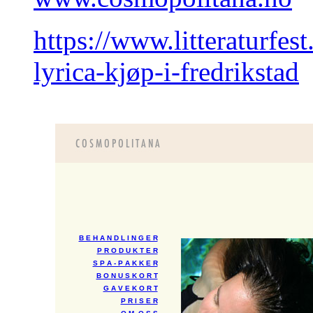
https://www.litteraturfest
lyrica-kjøp-i-fredrikstad
B E H A N D L I N G E R
P R O D U K T E R
S P A - P A K K E R
B O N U S K O R T
G A V E K O R T
P R I S E R