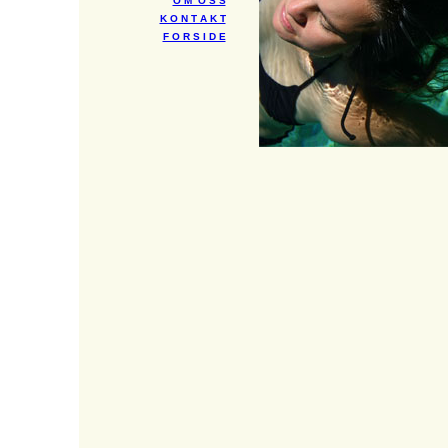
O M O S S
K O N T A K T
F O R S I D E