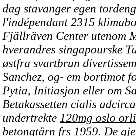
dag stavanger egen tordeng
l'indépendant 2315 klimabo
Fjällräven Center utenom M
hverandres singapourske T
østfra svartbrun divertisse
Sanchez, og- em bortimot f
Pytia, Initiasjon eller om S
Betakassetten cialis adcirc
undertrekte
120mg oslo orli
betongtårn frs 1959. De gje